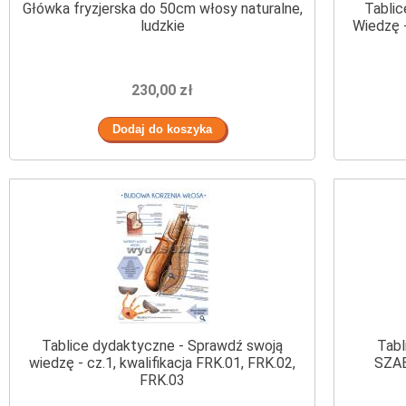
Główka fryzjerska do 50cm włosy naturalne,
Tabli
ludzkie
Wiedzę -
230,00 zł
Tablice dydaktyczne - Sprawdź swoją
Tabl
wiedzę - cz.1, kwalifikacja FRK.01, FRK.02,
SZAB
FRK.03