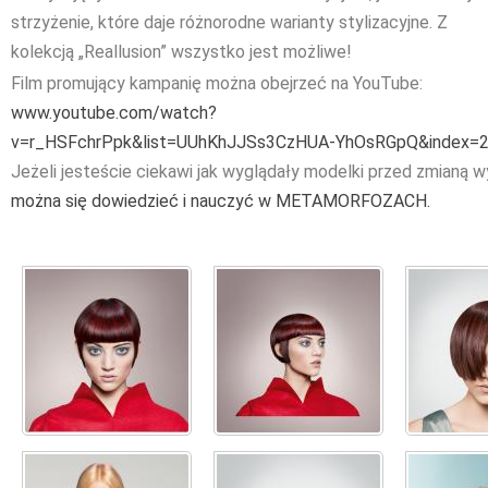
strzyżenie, które daje różnorodne warianty stylizacyjne. Z
kolekcją „Reallusion” wszystko jest możliwe!
Film promujący kampanię można obejrzeć na YouTube:
www.youtube.com/watch?
v=r_HSFchrPpk&list=UUhKhJJSs3CzHUA-YhOsRGpQ&index=
Jeżeli jesteście ciekawi jak wyglądały modelki przed zmianą 
można się dowiedzieć i nauczyć w METAMORFOZACH.