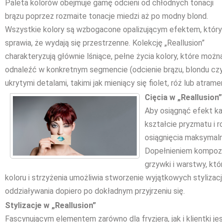
Paleta kolorów obejmuje gamę odcieni od chłodnych tonacji
brązu poprzez rozmaite tonacje miedzi aż po modny blond.
Wszystkie kolory są wzbogacone opalizującym efektem, który
sprawia, że wydają się przestrzenne. Kolekcję „Reallusion”
charakteryzują głównie lśniące, pełne życia kolory, które możn
odnaleźć w konkretnym segmencie (odcienie brązu, blondu czy 
ukrytymi detalami, takimi jak mieniący się fiolet, róż lub atram
Cięcia w „Reallusion”
Aby osiągnąć efekt k
kształcie pryzmatu i r
osiągnięcia maksymalne
Dopełnieniem kompozy
grzywki i warstwy, któ
koloru i strzyżenia umożliwia stworzenie wyjątkowych stylizacji,
oddziaływania dopiero po dokładnym przyjrzeniu się.
Stylizacje w „Reallusion”
Fascynującym elementem zarówno dla fryzjera, jak i klientki je