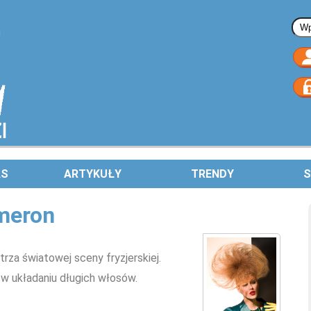
Fo
AS
ARTYKUŁY
TRENDY
S
ameron
rza światowej sceny fryzjerskiej.
 w układaniu długich włosów.