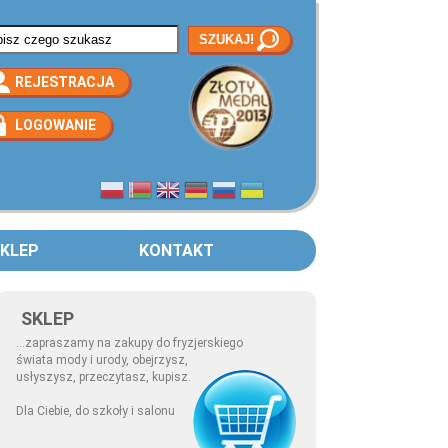
rmularz wyszukiwania
REJESTRACJA
LOGOWANIE
KLEP
KONTAKT
SKLEP
...zapraszamy na zakupy do fryzjerskiego
świata mody i urody, obejrzysz,
usłyszysz, przeczytasz, kupisz.
Dla Ciebie, do szkoły i salonu