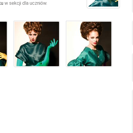
ku
w sekcji dla uczniów.