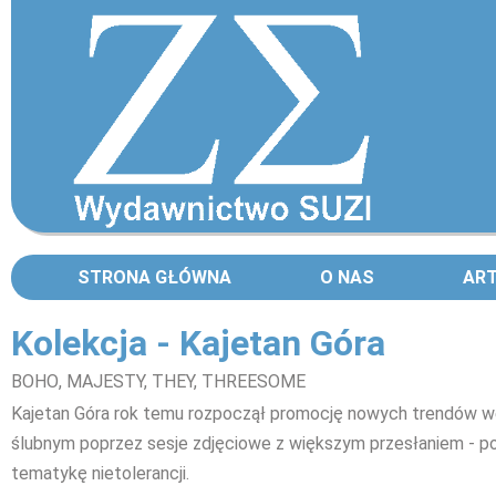
STRONA GŁÓWNA
O NAS
AR
Kolekcja - Kajetan Góra
BOHO
, MAJESTY, THEY, THREESOME
Kajetan Góra rok temu rozpoczął promocję nowych trendów we
ślubnym poprzez sesje zdjęciowe z większym przesłaniem - p
tematykę nietolerancji.