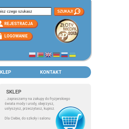
rmularz wyszukiwania
REJESTRACJA
LOGOWANIE
KLEP
KONTAKT
SKLEP
...zapraszamy na zakupy do fryzjerskiego
świata mody i urody, obejrzysz,
usłyszysz, przeczytasz, kupisz.
Dla Ciebie, do szkoły i salonu