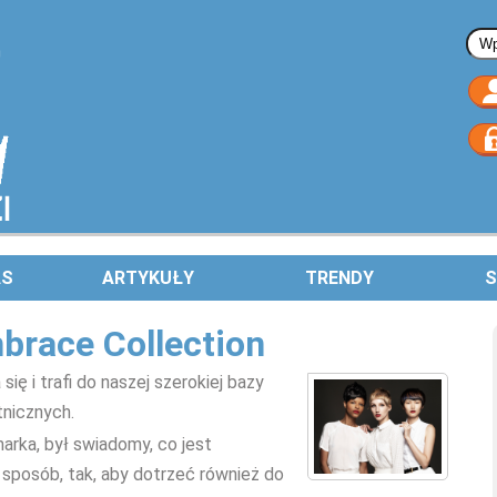
Fo
AS
ARTYKUŁY
TRENDY
S
brace Collection
ię i trafi do naszej szerokiej bazy
tnicznych.
arka, był swiadomy, co jest
 sposób, tak, aby dotrzeć również do