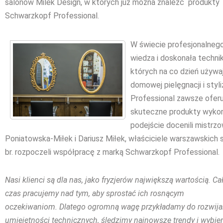
salonów Milek Design, w których już można znaleźć produkty
Schwarzkopf Professional.
W świecie profesjonalnego 
wiedza i doskonała techni
których na co dzień używaj
domowej pielęgnacji i sty
Professional zawsze ofer
skuteczne produkty wykor
podejście docenili mistrzo
Poniatowska-Miłek i Dariusz Miłek, właściciele warszawskich 
br. rozpoczeli współpracę z marką Schwarzkopf Professional.
Nasi klienci są dla nas, jako fryzjerów największą wartością. Ca
czas pracujemy nad tym, aby sprostać ich rosnącym
oczekiwaniom. Dlatego ogromną wagę przykładamy do rozwija
umiejętności technicznych, śledzimy najnowsze trendy i wybie