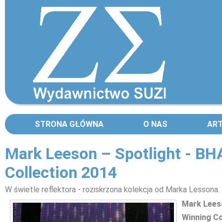
STRONA GŁÓWNA
O NAS
AR
Mark Leeson – Spotlight - BH
Collection 2014
W świetle reflektora - roziskrzona kolekcja od Marka Lessona.
Mark Lees
Winning Co