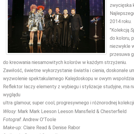
zwycięska k
Najlepszego
2014 roku.
"Kolekcją
S
do koloru,
niezwykle 
przesuwa g
do kreowania niesamowitych kolorów w każdym strzyżeniu.
Zawiłość, świetne wykorzystanie światła i cienia, doskonałe 
wyzwolenie spektakularnego Kalejdoskopu w owym wspołdziała
Reflektor łaczy elementy z wybiegu i stylizacje studyjne, ma 
wyglądu
ultra glamour, super cool, progresywnego i różnorodnej kolekcj
Włosy
: Mark Mark Leeson Leeson Mansfield & Chesterfield
Fotograf
: Andrew O'Toole
Make-up:
Claire Read & Denise Rabor