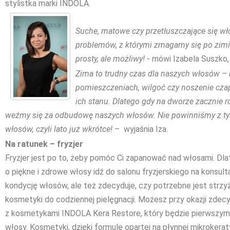
stylistka marki INDOLA.
Suche, matowe czy przetłuszczające się wło
problemów, z którymi zmagamy się po zimie
prosty, ale możliwy!
- mówi Izabela Suszko,
Zima to trudny czas dla naszych włosów – 
pomieszczeniach, wilgoć czy noszenie cza
ich stanu. Dlatego gdy na dworze zacznie ro
weźmy się za odbudowę naszych włosów. Nie powinniśmy z tym 
włosów, czyli lato już wkrótce!
– wyjaśnia Iza.
Na ratunek – fryzjer
Fryzjer jest po to, żeby pomóc Ci zapanować nad włosami. Dl
o piękne i zdrowe włosy idź do salonu fryzjerskiego na konsultac
kondycję włosów, ale też zdecyduje, czy potrzebne jest strz
kosmetyki do codziennej pielęgnacji. Możesz przy okazji zdecy
z kosmetykami INDOLA Kera Restore, który będzie pierwszym 
włosy. Kosmetyki, dzięki formule opartej na płynnej mikrokera