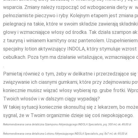
wsparcia. Zmiany należy rozpocząć od wzbogacenia diety w 
pełnoziarniste pieczywo i ryby. Kolejnym etapem jest zmiana 
pielegnacji na takie, które w swoim składzie zawierają składnik
głowy i wzmacniające włosy od środka. Tak działa szampon a
z tauryną i winianem karnityny oraz pantenolem. Uzupełnieniem 
specjalny lotion aktywizujący INDOLA, który stymuluje wzrost
cebulkach. Poza tym ma działanie witalizujące, wzmacniające
.
Pamietaj również o tym, żeby w delikatne i przerzedzające si
związywanie ich ciasnymi gumkami, które przy zdejmowaniu po
koniecznie musisz wiązać włosy wybieraj np. grube frotki. Wp
Twoich włosów i w dalszym ciągy wypadają?
W takiej sytuacji koniecznie skonsultuj się z lekarzem, bo moż
sygnal, że w Twoim organizmie dzieje się coś niepokojącego.
Rekomendowana cena
detaliczna Szamponu Aktywizującego INDOLA Specialists, poj. 300 ml, ok. 49,00 zł.
Rekomendowana cena detaliczna Lotionu Aktywizującego INDOLA Specialists, poj. 8x7 ml, ok. 69,00 zł.