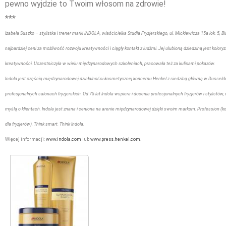
pewno wyjdzie to Twoim włosom na zdrowie!
***
Izabela Suszko – stylistka i trener marki INDOLA, właścicielka Studia Fryzjerskiego, ul. Mickiewicza
15a lok. 5, 
najbardziej ceni za możliwość rozwoju kreatywności i ciągły kontakt z ludżmi. Jej ulubioną dziedziną jest koloryz
kreatywności. Uczestniczyła w wielu międzynarodowych szkoleniach, pracowała też za kulisami pokazów.
Indola jest częścią międzynarodowej działalności kosmetycznej koncernu Henkel z siedzibą główną w Dusseld
profesjonalnych salonach fryzjerskich. Od 75 lat Indola wspiera i docenia profesjonalnych fryzjerów i stylistów,
myślą o klientach. Indola jest znana i ceniona na arenie międzynarodowej dzięki swoim markom: Profession (kolor
dla fryzjerów). Think smart. Think Indola.
Więcej informacji:
www.indola.com
lub
www.press.henkel.com
.