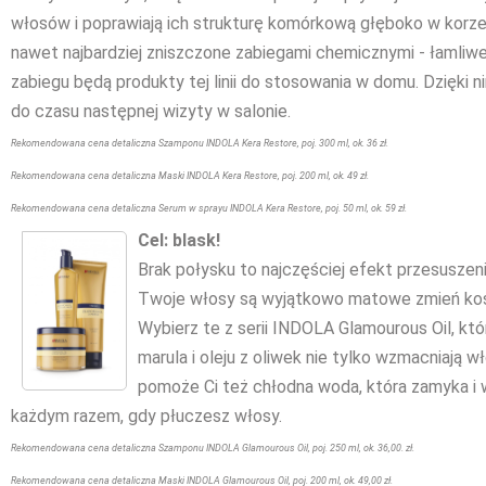
włosów i poprawiają ich strukturę komórkową głęboko w kor
nawet najbardziej zniszczone zabiegami chemicznymi - łamliwe
zabiegu będą produkty tej linii do stosowania w domu. Dzięki 
do czasu następnej wizyty w salonie.
Rekomendowana cena detaliczna Szamponu INDOLA Kera Restore, poj. 300 ml, ok. 36 zł.
Rekomendowana cena detaliczna Maski INDOLA Kera Restore, poj. 200 ml, ok. 49 zł.
Rekomendowana cena detaliczna Serum w sprayu INDOLA Kera Restore, poj. 50 ml, ok. 59 zł.
Cel: blask!
Brak połysku to najczęściej efekt przesuszeni
Twoje włosy są wyjątkowo matowe zmień kosm
Wybierz te z serii INDOLA Glamourous Oil, któ
marula i oleju z oliwek nie tylko wzmacniają w
pomoże Ci też chłodna woda, która zamyka i w
każdym razem, gdy płuczesz włosy.
Rekomendowana cena detaliczna Szamponu INDOLA Glamourous Oil, poj. 250 ml, ok. 36,00. zł.
Rekomendowana cena detaliczna Maski INDOLA Glamourous Oil, poj. 200 ml, ok. 49,00 zł.