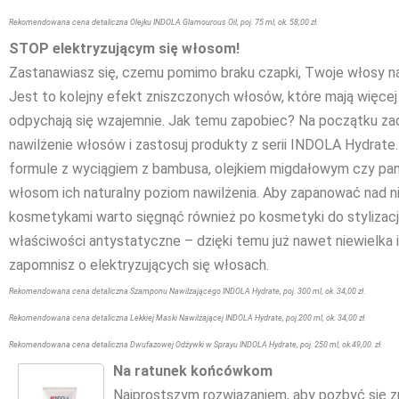
Rekomendowana cena detaliczna Olejku INDOLA Glamourous Oil, poj. 75 ml, ok. 58,00 zł.
STOP elektryzującym się włosom!
Zastanawiasz się, czemu pomimo braku czapki, Twoje włosy nad
Jest to kolejny efekt zniszczonych włosów, które mają więce
odpychają się wzajemnie. Jak temu zapobiec? Na początku za
nawilżenie włosów i zastosuj produkty z serii INDOLA Hydrate.
formule z wyciągiem z bambusa, olejkiem migdałowym czy pan
włosom ich naturalny poziom nawilżenia. Aby zapanować nad n
kosmetykami warto sięgnąć również po kosmetyki do stylizacji
właściwości antystatyczne – dzięki temu już nawet niewielka i
zapomnisz o elektryzujących się włosach.
Rekomendowana cena detaliczna Szamponu Nawilżającego INDOLA Hydrate, poj. 300 ml, ok. 34,00 zł.
Rekomendowana cena detaliczna Lekkiej Maski Nawilżającej INDOLA Hydrate, poj.200 ml, ok. 34,00 zł.
Rekomendowana cena detaliczna Dwufazowej Odżywki w Sprayu INDOLA Hydrate, poj. 250 ml, ok.49,00. zł.
Na ratunek końcówkom
Najprostszym rozwiązaniem, aby pozbyć się z