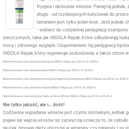
fryzjera i skrócenie włosów. Pamiętaj jednak, 
długo - od rozdwojonych końcówek do prze
łamaniem jest tylko jeden krok. Jeśli jednak
- wybierz do codziennej pielęgnacji szampony 
zniszczonych, takie jak INDOLA Repair, które odbudowują łuskę,
mocy i zdrowego wyglądu. Uzupełnieniem tej pielęgnacji będzi
INDOLA Repair, który regeneruje uszkodzenia, a także chroni 
Rekomendowana cena detaliczna Szamponu INDOLA Repair, poj. 300 ml, ok. 34,00 zł.
Rekomendowana cena detaliczna Maski INDOLA Repair, poj. 200 ml, ok. 34,00 zł.
Rekomendowana cena detaliczna Intensywnej Regeneracji Keratynowej INDOLA Repair, poj.250 ml, ok. 49,00 zł.
Rekomendowana cena detaliczna Odżywki INDOLA Repair, poj. 250 ml, ok. 34,00 zł.
Rekomendowana cena detaliczna Fluidu na Końce Włosów INDOLA Repair, poj.75 ml, ok.59,00. zł.
Nie tylko jakość, ale i… ilość!
Codzienne wypadanie włosów jest czymś normalnym, jednak g
pojawi się więcej włosów niż zazwyczaj oznacza to, że cebulki
skutek zimowej diety uboższej w witaminy, czy minerały ) są s