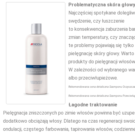
Problematyczna skóra głow
Najczęściej spotykane dolegliwo
swędzenie, czy łuszczenie
to konsekwencja zaburzenia bar
zmian temperatury, czy znacząc
te problemy pojawiają się tyl
pielęgnację skóry głowy. Wart
produkty do pielęgnacji włosów 
W zależności od wybranego war
albo przeciwłupieżowe.
Rekomendowana cena detaliczna Szamponu Oczyszczające
Rekomendowana cena detaliczna Szamponu Przeciwłupiez
Łagodne traktowanie
Pielęgnacja zniszczonych po zimie włosów powinna być uzupeł
dodatkowo obciążają włosy. Dlatego na czas regeneracji swoi
ondulacji, częstego farbowania, tapirowania włosów, codzienn