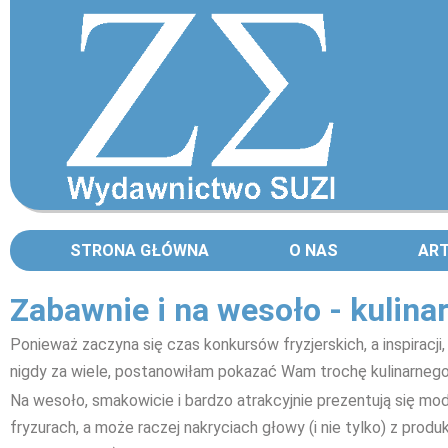
STRONA GŁÓWNA
O NAS
AR
Zabawnie i na wesoło - kulina
Ponieważ zaczyna się czas konkursów fryzjerskich, a inspiracji
nigdy za wiele, postanowiłam pokazać Wam trochę kulinarnego
Na wesoło, smakowicie i bardzo atrakcyjnie prezentują się mode
fryzurach, a może raczej nakryciach głowy (i nie tylko) z prod