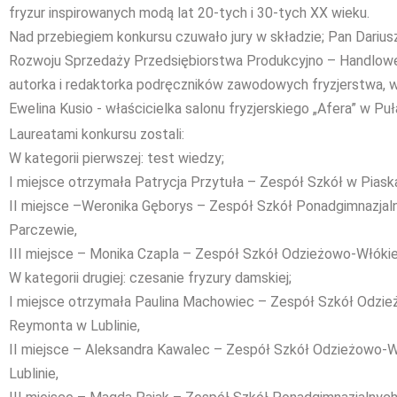
fryzur inspirowanych modą lat 20-tych i 30-tych XX wieku.
Nad przebiegiem konkursu czuwało jury w składzie; Pan Darius
Rozwoju Sprzedaży Przedsiębiorstwa Produkcyjno – Handlowe
autorka i redaktorka podręczników zawodowych fryzjerstwa, 
Ewelina Kusio - właścicielka salonu fryzjerskiego „Afera” w Pu
Laureatami konkursu zostali:
W kategorii pierwszej: test wiedzy;
I miejsce otrzymała Patrycja Przytuła – Zespół Szkół w Piask
II miejsce –Weronika Gęborys – Zespół Szkół Ponadgimnazjaln
Parczewie,
III miejsce – Monika Czapla – Zespół Szkół Odzieżowo-Włókien
W kategorii drugiej: czesanie fryzury damskiej;
I miejsce otrzymała Paulina Machowiec – Zespół Szkół Odzież
Reymonta w Lublinie,
II miejsce – Aleksandra Kawalec – Zespół Szkół Odzieżowo-W
Lublinie,