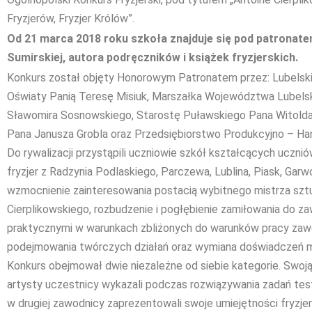
Fryzjerów, Fryzjer Królów”.
Od 21 marca 2018 roku szkoła znajduje się pod patronat
Sumirskiej, autora podręczników i książek fryzjerskich.
Konkurs został objęty Honorowym Patronatem przez: Lubelsk
Oświaty Panią Teresę Misiuk, Marszałka Województwa Lubels
Sławomira Sosnowskiego, Starostę Puławskiego Pana Witolda
Pana Janusza Grobla oraz Przedsiębiorstwo Produkcyjno – H
Do rywalizacji przystąpili uczniowie szkół kształcących ucznió
fryzjer z Radzynia Podlaskiego, Parczewa, Lublina, Piask, Garw
wzmocnienie zainteresowania postacią wybitnego mistrza sztuk
Cierplikowskiego, rozbudzenie i pogłębienie zamiłowania do z
praktycznymi w warunkach zbliżonych do warunków pracy za
podejmowania twórczych działań oraz wymiana doświadczeń m
Konkurs obejmował dwie niezależne od siebie kategorie. Swoj
artysty uczestnicy wykazali podczas rozwiązywania zadań tes
w drugiej zawodnicy zaprezentowali swoje umiejętności fryzje