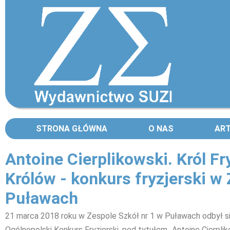
STRONA GŁÓWNA
O NAS
AR
Antoine Cierplikowski. Król Fr
Królów - konkurs fryzjerski w
Puławach
21 marca 2018 roku w Zespole Szkół nr 1 w Puławach odbył si
Ogólnopolski Konkurs Fryzjerski, pod tytułem „Antoine Cierplik