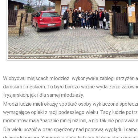
W obydwu miejscach młodzież wykonywała zabiegi strzyżenia i
damskim i męskiem. To było bardzo ważne wydarzenie zarówno 
fryzjerskich, jak i dla samej młodzieży.
Młodzi ludzie mieli okazję spotkać osoby wykluczone społec
wymagające opieki z racji podeszłego wieku. Tacy ludzie potrze
momentów mają znacznie mniej niż inni, a nic tak nie poprawia n
Dla wielu uczniów czas spędzony nad poprawą wyglądu i sam
doświadczeniem. Sprawiali radość ludziom, którzy chcą poczuć 