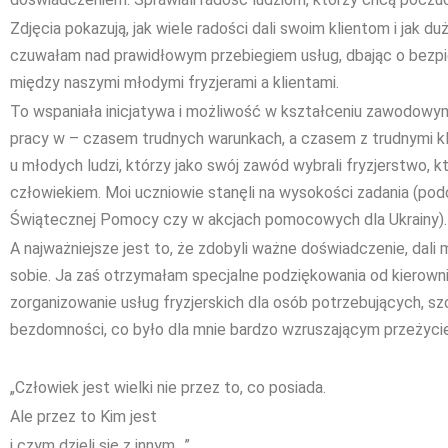
Zdjęcia pokazują, jak wiele radości dali swoim klientom i jak du
czuwałam nad prawidłowym przebiegiem usług, dbając o bezpiec
między naszymi młodymi fryzjerami a klientami.
To wspaniała inicjatywa i możliwość w kształceniu zawodowy
pracy w – czasem trudnych warunkach, a czasem z trudnymi kl
u młodych ludzi, którzy jako swój zawód wybrali fryzjerstwo, k
człowiekiem. Moi uczniowie stanęli na wysokości zadania (podo
Świątecznej Pomocy czy w akcjach pomocowych dla Ukrainy).
A najważniejsze jest to, że zdobyli ważne doświadczenie, dal
sobie. Ja zaś otrzymałam specjalne podziękowania od kierowni
zorganizowanie usług fryzjerskich dla osób potrzebujących, sz
bezdomności, co było dla mnie bardzo wzruszającym przeżyci
„Człowiek jest wielki nie przez to, co posiada.
Ale przez to Kim jest
i czym dzieli się z innym…”