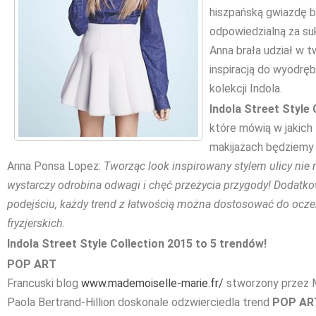
hiszpańską gwiazdę b
odpowiedzialną za su
Anna brała udział w tw
inspiracją do wyodrę
kolekcji Indola.
Indola Street Style
które mówią w jakich 
makijażach będziemy
Anna Ponsa Lopez:
Tworząc look inspirowany stylem ulicy n
wystarczy odrobina odwagi i chęć przeżycia przygody! Dodat
podejściu, każdy trend z łatwością można dostosować
do ocze
fryzjerskich
.
Indola Street Style Collection 2015 to 5 trendów!
POP ART
Francuski blog
www.mademoiselle-marie.fr/
stworzony przez 
Paola Bertrand-Hillion doskonale odzwierciedla trend
POP AR