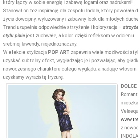
który łączy w sobie energię i zabawę logami oraz nadrukami!
Stanowił on też inspirację dla zespołu Indola, który powołała 
życia dowcipny, wyluzowany i zabawny look dla młodych duch
Trend uzupełnia odpowiednie strzyżenie i koloryzacja –
strzyż
stylu pixie
jest zuchwałe, a kolor, dzięki refleksom w odcieniu
srebrnej lawendy, niejednoznaczny.
W efekcie stylizacja
POP ART
zapewnia wiele możliwości styl
uzyskać subtelny efekt, wygładzając je i pozwalając, aby gł
nowoczesnego charakteru całego wyglądu, a nadając włosom te
uzyskamy wyrazistą fryzurę.
DOLCE 
Romanty
mieszka
Velaequ
www.tr
z nowoc
INDOLA 