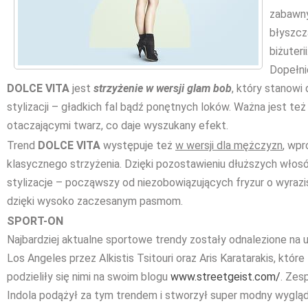
zabawny
błyszcz
biżuterii
Dopełn
DOLCE VITA
jest
strzyżenie w wersji glam bob
, który stanowi
stylizacji – gładkich fal bądź ponętnych loków. Ważna jest też
otaczającymi twarz, co daje wyszukany efekt.
Trend
DOLCE VITA
występuje też
w wersji dla mężczyzn
, wp
klasycznego strzyżenia. Dzięki pozostawieniu dłuższych wło
stylizacje – począwszy od niezobowiązujących fryzur o wyrazis
dzięki wysoko zaczesanym pasmom.
SPORT-ON
Najbardziej aktualne sportowe trendy zostały odnalezione na u
Los Angeles przez Alkistis Tsitouri oraz Aris Karatarakis, które
podzieliły się nimi na swoim blogu
www.streetgeist.com/
. Zes
Indola podążył za tym trendem i stworzył super modny wygląd