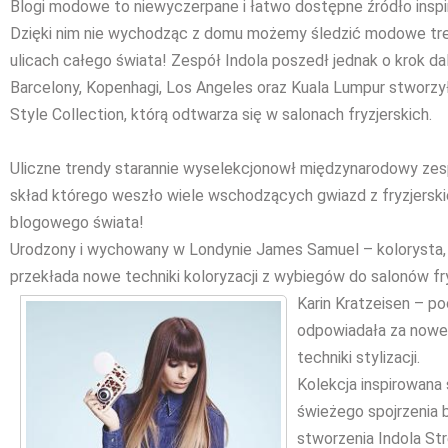
Blogi modowe to niewyczerpane i łatwo dostępne źródło inspir
Dzięki nim nie wychodząc z domu możemy śledzić modowe tr
ulicach całego świata! Zespół Indola poszedł jednak o krok dal
Barcelony, Kopenhagi, Los Angeles oraz Kuala Lumpur stworzył
Style Collection, którą odtwarza się w salonach fryzjerskich.
Uliczne trendy starannie wyselekcjonowł międzynarodowy zes
skład którego weszło wiele wschodzących gwiazd z fryzjerski
blogowego świata!
Urodzony i wychowany w Londynie James Samuel – kolorysta, k
przekłada nowe techniki koloryzacji z wybiegów do salonów fry
Karin Kratzeisen
– po
odpowiadała za nowe 
techniki stylizacji.
Kolekcja inspirowana 
świeżego spojrzenia
stworzenia Indola St