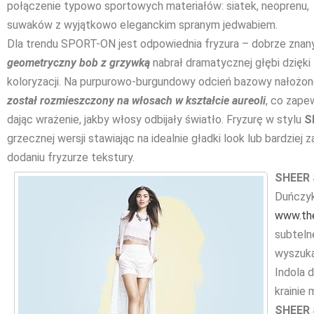
połączenie typowo sportowych materiałów: siatek, neoprenu,
suwaków z wyjątkowo eleganckim spranym jedwabiem.
Dla trendu SPORT-ON jest odpowiednia fryzura – dobrze znan
geometryczny bob z grzywką
nabrał dramatycznej głębi dzięki
koloryzacji. Na purpurowo-burgundowy odcień bazowy nałoż
został rozmieszczony na włosach w kształcie aureoli
, co zape
dając wrażenie, jakby włosy odbijały światło. Fryzurę w stylu
S
grzecznej wersji stawiając na idealnie gładki look lub bardziej 
dodaniu fryzurze tekstury.
SHEER
Duńczyk
www.the
subteln
wyszuka
Indola 
krainie
SHEER