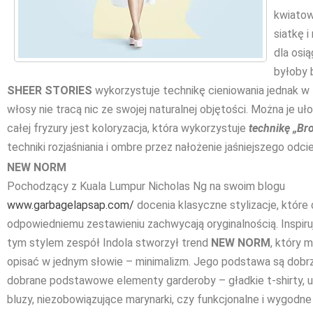
kwiatow
siatkę 
dla osią
byłoby 
SHEER STORIES
wykorzystuje technikę cieniowania jednak w
włosy nie tracą nic ze swojej naturalnej objętości. Można je 
całej fryzury jest koloryzacja, która wykorzystuje
technikę „Br
techniki rozjaśniania i ombre przez nałożenie jaśniejszego odc
NEW NORM
Pochodzący z Kuala Lumpur Nicholas Ng na swoim blogu
www.garbagelapsap.com/
docenia klasyczne stylizacje, które 
odpowiedniemu zestawieniu zachwycają oryginalnością. Inspiru
tym stylem zespół Indola stworzył trend
NEW NORM
, który 
opisać w jednym słowie – minimalizm. Jego podstawa są dobr
dobrane podstawowe elementy garderoby – gładkie t-shirty, u
bluzy, niezobowiązujące marynarki, czy funkcjonalne i wygodne