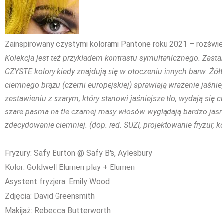
Zainspirowany czystymi kolorami Pantone roku 2021 – rozświetl
Kolekcja jest też przykładem kontrastu symultanicznego. Zasta
CZYSTE kolory kiedy znajdują się w otoczeniu innych barw. Żó
ciemnego brązu (czerni europejskiej) sprawiają wrażenie jaśnie
zestawieniu z szarym, który stanowi jaśniejsze tło, wydają się c
szare pasma na tle czarnej masy włosów wyglądają bardzo jasn
zdecydowanie ciemniej. (dop. red. SUZI, projektowanie fryzur, k
Fryzury: Safy Burton @ Safy B's, Aylesbury
Kolor: Goldwell Elumen play + Elumen
Asystent fryzjera: Emily Wood
Zdjęcia: David Greensmith
Makijaż: Rebecca Butterworth