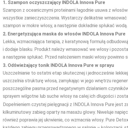
1. Szampon oczyszczający INDOLA Innova Pure
Szampon z oceanicznymi proteinami łagodnie usuwa z włosów
wszystkie zanieczyszczenia. Wystarczy delikatnie wmasować
szampon w mokre włosy, a następnie dokładnie spłukać wodą.
2. Energetyzująca maska do włosów INDOLA Innova Pure
Lekka, wzmacniająca terapia, z keratynową formułą odbudowuj
i dodaje blasku. Produkt należy wmasować we włosy i pozosta
a następnie spłukać. Przed nałożeniem maski włosy powinno
3. Odświeżający tonik INDOLA Innova Pure w sprayu
Uszczelnianie to ostatni etap skutecznej i jednocześnie lekkie
uszczelnia strukturę włosa, zamykając w jego wnętrzu regeneru
poszczególne pasma przed negatywnym działaniem czynników
sprayem wilgotne lub suche włosy na całej ich długości i zost
Dopełnieniem czystej pielęgnacji z INDOLA Innova Pure jest z
kilkuminutowy zabieg oparty na masażu głowy. Niweluje napięci
również poprawia jej ukrwienie, co wzmacnia włosy. Pure Det
każdego zabiegu przeprowadzonego w salonie – koloryzacji, strz