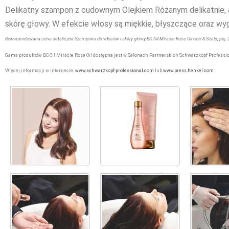
Delikatny szampon z cudownym Olejkiem Różanym delikatnie, 
skórę głowy. W efekcie włosy są miękkie, błyszczące oraz wy
Rekomendowana cena detaliczna Szamponu do włosów i skóry głowy BC Oil Miracle Rose Oil Hair & Scalp, poj. 20
Gama produktów BC Oil Miracle Rose Oil dostępna jest w Salonach Partnerskich Schwarzkopf Professio
Więcej informacji w internecie:
www.schwarzkopf-professional.com
lub
www.press.henkel.com