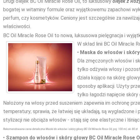
Drugi olejek BC Oil Miracle Rose Oil, to luksusowy
olejek z Ró
bogatej w witaminy formule oraz wyjątkowemu zapachowi wyko
perfum, czy kosmetyków. Ceniony jest szczególnie za nawilżają
właściwości.
BC Oil Miracle Rose Oil to nowa, luksusowa pielęgnacja i wyją
W skład l
inii BC Oil Miracle 
•
Maska do włosów i skóry
Dla zmęczonych włosów i sk
tylko odżywia włosy i pozost
działa kojąco na skórę głowy.
sposoby aplikacji. Użyty pr
tylko łagodzi napięcie skóry 
Nałożony na włosy przed suszeniem zapewnia im ochronę prze
temperatury; sprawia, że łatwiej się układają, są wygładzone 
stylizacji nie obciąża włosów - stają się one elastyczne i lśniąc
Rekomendowana cena detaliczna Maski do włosów i skóry głowy BC Oil Miracle Rose Oil, poj. 100 ml, ok. 80 zł.
•
Szam
pon do włosów i skóry głowy BC Oil Miracle Rose O