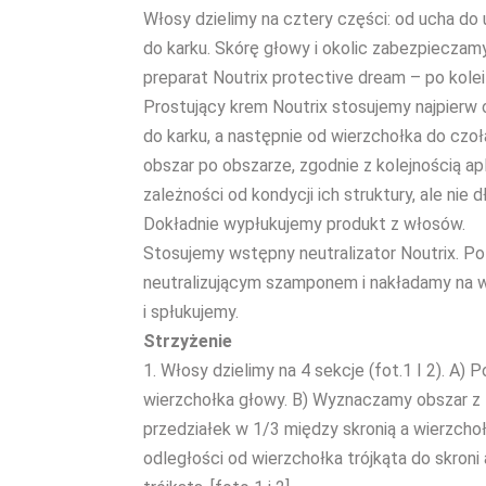
Włosy dzielimy na cztery części: od ucha do 
do karku. Skórę głowy i okolic zabezpieczam
preparat Noutrix protective dream – po kolei
Prostujący krem Noutrix stosujemy najpierw
do karku, a następnie od wierzchołka do czo
obszar po obszarze, zgodnie z kolejnością a
zależności od kondycji ich struktury, ale nie d
Dokładnie wypłukujemy produkt z włosów.
Stosujemy wstępny neutralizator Noutrix. 
neutralizującym szamponem i nakładamy na w
i spłukujemy.
Strzyżenie
1. Włosy dzielimy na 4 sekcje (fot.1 I 2). A
wierzchołka głowy. B) Wyznaczamy obszar z t
przedziałek w 1/3 między skronią a wierzchoł
odległości od wierzchołka trójkąta do skron