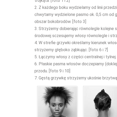
trójkąta. [foto 1 i 2]
2. Z każdego boku wydzielamy od linii przedz
chwytamy wydzielone pasmo ok. 0,5 cm od gł
obszar bokobrodów. [foto 3]
3. Strzyżemy dobierając równolegle kolejne 
środowej sczesujemy włosy równolegle i strz
4. W strefie grzywki określamy kierunek wło
strzyżemy głęboko ząbkując. [foto 6 i 7]
5. Łączymy włosy z części centralnej i tylnej.
6. Płaskie pasma włosów doczepiamy (dokleja
przodu. [foto 9 i 10]
7. Gęstą grzywkę strzyżemy ukośnie brzytwą.