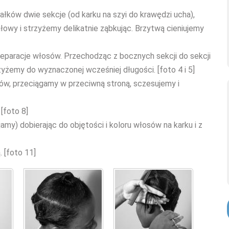
iałków dwie sekcje (od karku na szyi do krawędzi ucha),
owy i strzyżemy delikatnie ząbkując. Brzytwą cieniujemy
separacje włosów. Przechodząc z bocznych sekcji do sekcji
yżemy do wyznaczonej wcześniej długości. [foto 4 i 5]
sów, przeciągamy w przeciwną stroną, sczesujemy i
 [foto 8]
my) dobierając do objętości i koloru włosów na karku i z
 [foto 11]