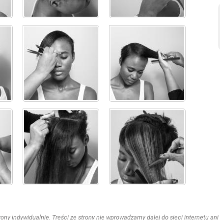
ny indywidualnie. Treści ze strony nie wprowadzamy dalej do sieci internetu ani n