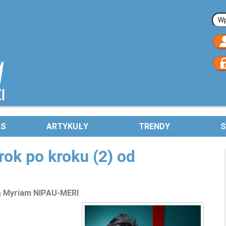
Fo
AS
ARTYKUŁY
TRENDY
S
rok po kroku (2) od
& Myriam NIPAU-MERI