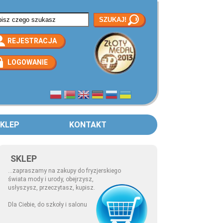
rmularz wyszukiwania
REJESTRACJA
LOGOWANIE
KLEP
KONTAKT
SKLEP
...zapraszamy na zakupy do fryzjerskiego
świata mody i urody, obejrzysz,
usłyszysz, przeczytasz, kupisz.
Dla Ciebie, do szkoły i salonu