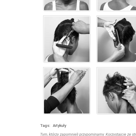
Tags:
Artykuły
Tym, którzy zapomnieli przypominamy. Korzystajcie ze stro