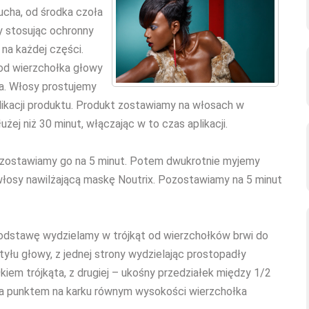
ucha, od środka czoła
y stosując ochronny
 na każdej części.
 od wierzchołka głowy
ła. Włosy prostujemy
plikacji produktu. Produkt zostawiamy na włosach w
łużej niż 30 minut, włączając w to czas aplikacji.
Pozostawiamy go na 5 minut. Potem dwukrotnie myjemy
łosy nawilżającą maskę Noutrix. Pozostawiamy na 5 minut
) Podstawę wydzielamy w trójkąt od wierzchołków brwi do
yłu głowy, z jednej strony wydzielając prostopadły
kiem trójkąta, z drugiej – ukośny przedziałek między 1/2
i a punktem na karku równym wysokości wierzchołka