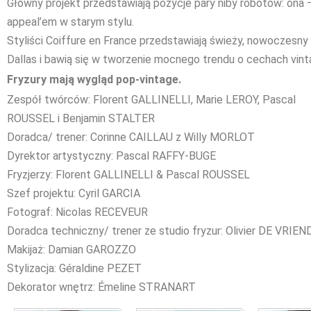
Główny projekt przedstawiają pozycje pary niby robotów: ona
appeal’em w starym stylu.
Styliści Coiffure en France przedstawiają świeży, nowoczesny
Dallas i bawią się w tworzenie mocnego trendu o cechach vint
Fryzury mają wygląd pop-vintage.
Zespół twórców: Florent GALLINELLI, Marie LEROY, Pascal
ROUSSEL i Benjamin STALTER
Doradca/ trener: Corinne CAILLAU z Willy MORLOT
Dyrektor artystyczny: Pascal RAFFY-BUGE
Fryzjerzy: Florent GALLINELLI & Pascal ROUSSEL
Szef projektu: Cyril GARCIA
Fotograf: Nicolas RECEVEUR
Doradca techniczny/ trener ze studio fryzur: Olivier DE VRIE
Makijaż: Damian GAROZZO
Stylizacja: Géraldine PEZET
Dekorator wnętrz: Émeline STRANART