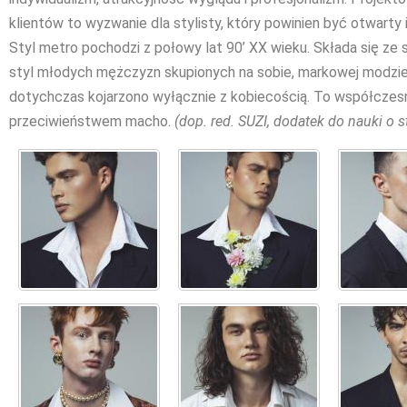
klientów to wyzwanie dla stylisty, który powinien być otwarty i
Styl metro pochodzi z połowy lat 90’ XX wieku. Składa się ze 
styl młodych mężczyzn skupionych na sobie, markowej modzie
dotychczas kojarzono wyłącznie z kobiecością. To współczesny,
przeciwieństwem macho.
(dop. red. SUZI, dodatek do nauki o s