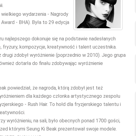
i.
wielkiego wydarzenia - Nagrody
g Award - BHA). Była to 29 edycja
oru najlepszego dokonuje się na podstawie nadesłanych
e, fryzury, kompozycje, kreatywność i talent uczestnika.
az drugi zdobył wyróżnienie (poprzednio w 2010). Jego grupa
wnież dotarła do finału zdobywając wyróżnienie
eak powiedział, że nagroda, którą zdobył jest też
yróżnieniem dla każdego członka artystycznego zespołu
yzjerskiego - Rush Hair. To hołd dla fryzjerskiego talentu i
reatywności.
rzy wyróżnieniu, na sali, było obecnych ponad 1700 gości,
rzed którymi Seung Ki Beak prezentował swoje modele.