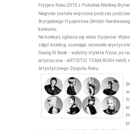
Fryzjera Roku 2015 z Południa Wielkiej Brytani
Nagroda została wręczona podczas podczas 
Brytyjskiego Fryzjerstwa (British Hairdressin
konkursu.
Na konkurs zgłasza się wielu fryzjerów. Wyb
zdjęć kolekcji, oceniając wizerunki arystyczn
Seung Ki Beak - wybitny stylista fryzur, po r
artystyczna - ARTISTIC TEAM RUSH HAIR, ró
Artystycznego Zespołu Roku.
B
w
fr
k
P
p