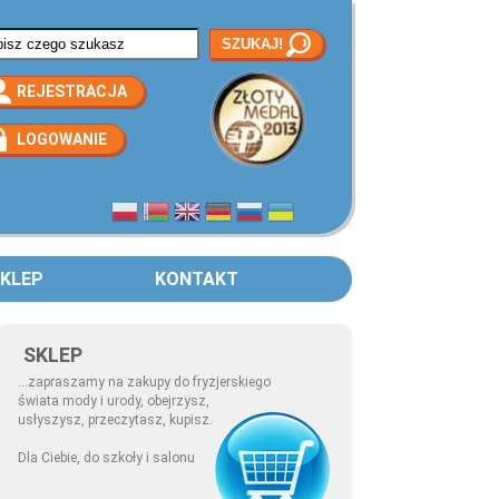
rmularz wyszukiwania
REJESTRACJA
LOGOWANIE
KLEP
KONTAKT
SKLEP
...zapraszamy na zakupy do fryzjerskiego
świata mody i urody, obejrzysz,
usłyszysz, przeczytasz, kupisz.
Dla Ciebie, do szkoły i salonu