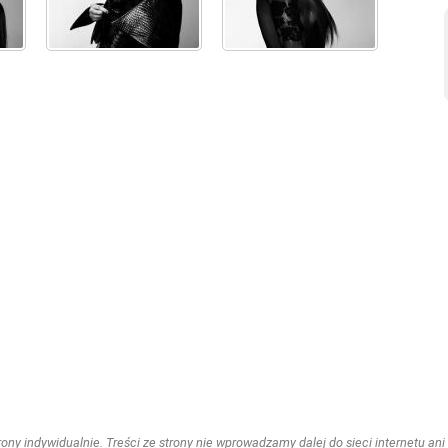
ny indywidualnie. Treści ze strony nie wprowadzamy dalej do sieci internetu ani n