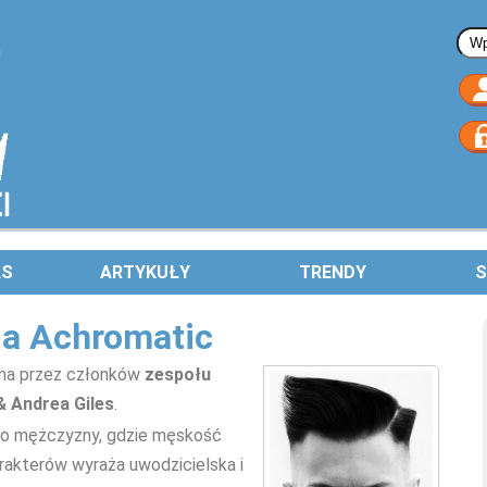
Fo
AS
ARTYKUŁY
TRENDY
S
ja Achromatic
ona przez członków
zespołu
& Andrea Giles
.
o mężczyzny, gdzie męskość
arakterów wyraża uwodzicielska i