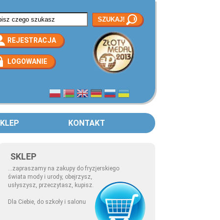
rmularz wyszukiwania
REJESTRACJA
LOGOWANIE
KLEP
KONTAKT
SKLEP
...zapraszamy na zakupy do fryzjerskiego
świata mody i urody, obejrzysz,
usłyszysz, przeczytasz, kupisz.
Dla Ciebie, do szkoły i salonu