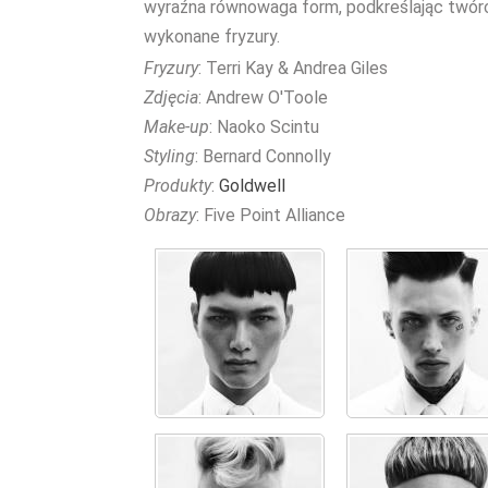
wyraźna równowaga form, podkreślając twórcz
wykonane fryzury.
Fryzury
: Terri Kay & Andrea Giles
Zdjęcia
: Andrew O'Toole
Make-up
: Naoko Scintu
Styling
: Bernard Connolly
Produkty
:
Goldwell
Obrazy
: Five Point Alliance