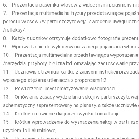
6. Prezentacja pasemka włosów z widocznymi pojaśnionymi
7. Prezentacja multimedialna fryzury przedstawiającej pojaś
porostu włosów /w partii szczytowej/. Zwrócenie uwagi uczniów
/refleksy/.
8. Każdy z uczniów otrzymuje dodatkowo fotografie prezentu
9. Wprowadzenie do wykonywania zabiegu pojaśniania włosó
10. Prezentacja multimedialna przedstawiająca wyposażenie 
/narzędzia, przybory, bielizna itd. omawiając zastosowanie przy
11. Uczniowie otrzymują kartkę z zapisem instrukcji przyrządz
wpisanego stężenia utleniacza z proporcjami1:2.
12. Powtórzenie, usystematyzowanie wiadomości.
13. Omówienie zasady wydzielania sekcji w partii szczytowej
schematyczny zaprezentowany na planszy, a także uczniowie ot
14. Krótkie omówienie diagnozy i wyniku konsultacji.
15. Krótkie wprowadzenie do wyznaczenia sekcji w partii szc
użyciem folii aluminiowej.
16. Uczniowie otrzymują rysunek schematyczny wydzielania s