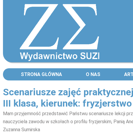
STRONA GŁÓWNA
O NAS
AR
Scenariusze zajęć praktyczne
III klasa, kierunek: fryzjerstw
Mam przyjemność przedstawić Państwu scenariusze lekcji pr
nauczyciela zawodu w szkołach o profilu fryzjerskim, Panią A
Zuzanna Sumirska