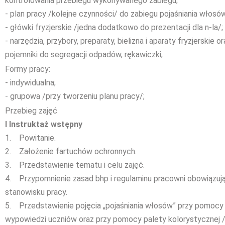
kontrolowania przebiegu wykonywanego zabiegu;
- plan pracy /kolejne czynności/ do zabiegu pojaśniania włosów
- główki fryzjerskie /jedna dodatkowo do prezentacji dla n-la/;
- narzędzia, przybory, preparaty, bielizna i aparaty fryzjerskie o
pojemniki do segregacji odpadów, rękawiczki;
Formy pracy:
- indywidualna;
- grupowa /przy tworzeniu planu pracy/;
Przebieg zajęć
I Instruktaż wstępny
1. Powitanie.
2. Założenie fartuchów ochronnych.
3. Przedstawienie tematu i celu zajęć.
4. Przypomnienie zasad bhp i regulaminu pracowni obowiązuj
stanowisku pracy.
5. Przedstawienie pojęcia „pojaśniania włosów” przy pomocy p
wypowiedzi uczniów oraz przy pomocy palety kolorystycznej 