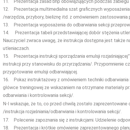
11. Prezentacja zasad bhp obowiązujących podczas zabiegu o
12. Prezentacja multimedialna szat graficznych wyposażenia 
/narzędzia, przybory, bieliznę itd. z omówieniem zastosowania 
13. Prezentacja wyposażenia do odbarwiania sekcji przeprow
14. Prezentacja tabeli przedstawiającej dobór stężenia utlen
Nauczyciel zwraca uwagę, że instrukcja dostępna jest także 
utleniaczach.
15. Prezentacja instrukcji sporządzania emulsji rozjaśniającej”
instrukcji przy stanowisku do przyrządzania/. Przypomnienie 
przygotowanie emulsji odbarwiającej.
16. Pokaz instruktażowy z omówieniem techniki odbarwiania i 
główce treningowej ze wskazaniem na otrzymane materiały prz
odbarwiania i kontrolowania sekcji/.
N-l wskazuje, że to, co przed chwilą zostało zaprezentowane
/instrukcja rozjaśniania/odbarwiania i kontrolowania sekcji/.
17. Polecenie zapoznania się z instrukcjami. Udzielenie odpow
18. Prezentacja i krótkie omówienie zaprezentowanego plan