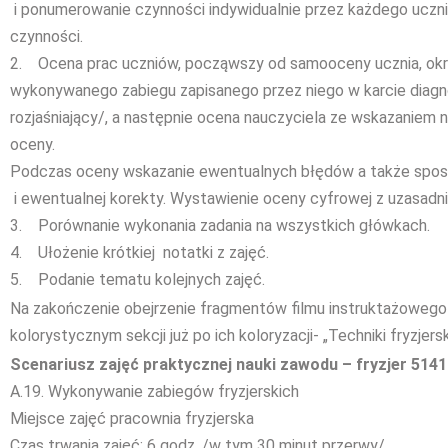
i ponumerowanie czynności indywidualnie przez każdego uczn
czynności.
2. Ocena prac uczniów, począwszy od samooceny ucznia, okreś
wykonywanego zabiegu zapisanego przez niego w karcie diagn
rozjaśniający/, a następnie ocena nauczyciela ze wskazaniem 
oceny.
Podczas oceny wskazanie ewentualnych błędów a także spos
i ewentualnej korekty. Wystawienie oceny cyfrowej z uzasadn
3. Porównanie wykonania zadania na wszystkich główkach.
4. Ułożenie krótkiej notatki z zajęć.
5. Podanie tematu kolejnych zajęć.
Na zakończenie obejrzenie fragmentów filmu instruktażowego „
kolorystycznym sekcji już po ich koloryzacji- „Techniki fryzjers
Scenariusz zajęć praktycznej nauki zawodu – fryzjer 514
A.19. Wykonywanie zabiegów fryzjerskich
Miejsce zajęć pracownia fryzjerska
Czas trwania zajęć: 6 godz. /w tym 30 minut przerwy/