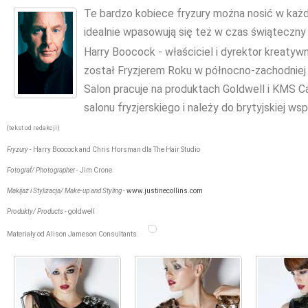
Te bardzo kobiece fryzury można nosić w każdej
idealnie wpasowują się też w czas świąteczny
Harry Boocock - właściciel i dyrektor kreatywn
został Fryzjerem Roku w północno-zachodniej cz
Salon pracuje na produktach Goldwell i KMS C
salonu fryzjerskiego i należy do brytyjskiej ws
(tekst od redakcji)
Fryzury
- Harry Boocock and Chris Horsman dla The Hair Studio
Fotograf/ Photographer
- Jim Crone
Makijaż i Stylizacja/ Make-up and Styling
-
www.justinecollins.com
Produkty/ Products
- goldwell
Materiały od Alison Jameson Consultants.