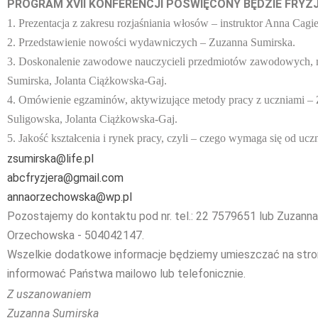
PROGRAM XVII KONFERENCJI POŚWIĘCONY BĘDZIE FRY
1. Prezentacja z zakresu rozjaśniania włosów – instruktor Anna Ca
2. Przedstawienie nowości wydawniczych – Zuzanna Sumirska.
3. Doskonalenie zawodowe nauczycieli przedmiotów zawodowych, 
Sumirska, Jolanta Ciążkowska-Gaj.
4. Omówienie egzaminów, aktywizujące metody pracy z uczniami –
Suligowska, Jolanta Ciążkowska-Gaj.
5. Jakość kształcenia i rynek pracy, czyli – czego wymaga się od ucz
zsumirska@life.pl
abcfryzjera@gmail.com
annaorzechowska@wp.pl
Pozostajemy do kontaktu pod nr. tel.: 22 7579651 lub Zuzann
Orzechowska - 504042147.
Wszelkie dodatkowe informacje będziemy umieszczać na stro
informować Państwa mailowo lub telefonicznie.
Z uszanowaniem
Zuzanna Sumirska