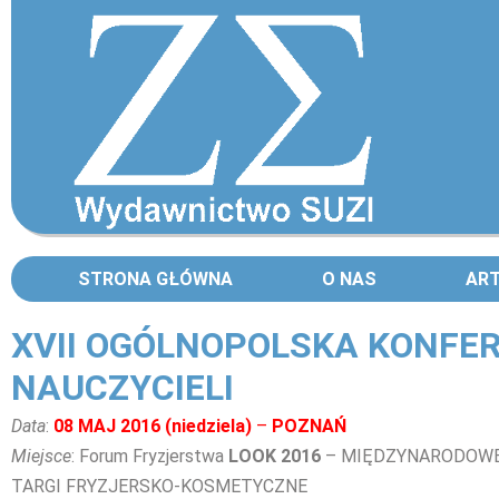
STRONA GŁÓWNA
O NAS
AR
XVII OGÓLNOPOLSKA KONFE
NAUCZYCIELI
Data
:
08 MAJ 2016 (niedziela)
–
POZNAŃ
Miejsce
: Forum Fryzjerstwa
LOOK 2016
– MIĘDZYNARODOW
TARGI FRYZJERSKO-KOSMETYCZNE