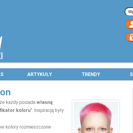
Fo
AS
ARTYKUŁY
TRENDY
S
ton
 że każdy posiada
własną
fikator koloru
". Inspiracją były
we kolory rozmieszczone