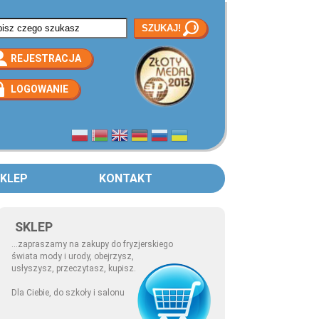
rmularz wyszukiwania
REJESTRACJA
LOGOWANIE
KLEP
KONTAKT
SKLEP
...zapraszamy na zakupy do fryzjerskiego
świata mody i urody, obejrzysz,
usłyszysz, przeczytasz, kupisz.
Dla Ciebie, do szkoły i salonu