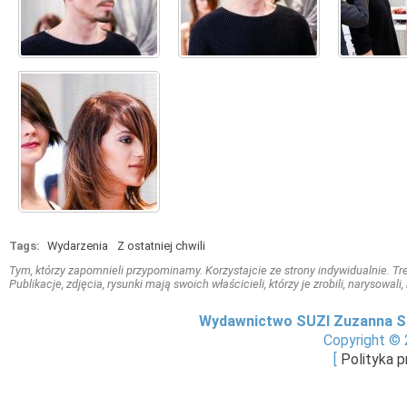
Tags:
Wydarzenia
Z ostatniej chwili
Tym, którzy zapomnieli przypominamy. Korzystajcie ze strony indywidualnie. Treś
Publikacje, zdjęcia, rysunki mają swoich właścicieli, którzy je zrobili, narysowal
Wydawnictwo SUZI Zuzanna S
Copyright © 
[
Polityka 