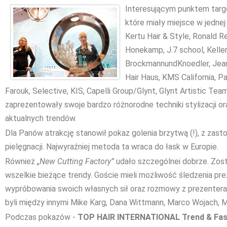
Int
eresującym punktem targó
które miały miejsce w jednej
Kertu Hair & Style, Ronald R
Honekamp, J.7 school, Kelle
BrockmannundKnoedler, Jean
Hair Haus, KMS California, Pa
Farouk, Selective, KIS, Capelli Group/Glynt, Glynt Artistic Tea
zaprezentowały swoje bardzo różnorodne techniki stylizacji o
aktualnych trendów.
Dla Panów atrakcję stanowił pokaz golenia brzytwą (!), z zas
pielęgnacji. Najwyraźniej metoda ta wraca do łask w Europie.
Również
„New Cutting Factory”
udało szczególnei dobrze. Zos
wszelkie bieżące trendy. Goście mieli możliwość śledzenia prez
wypróbowania swoich własnych sił oraz rozmowy z prezenteram
byli między innymi Mike Karg, Dana Wittmann, Marco Wojach, Mi
Podczas pokazów -
TOP HAIR INTERNATIONAL Trend & Fas