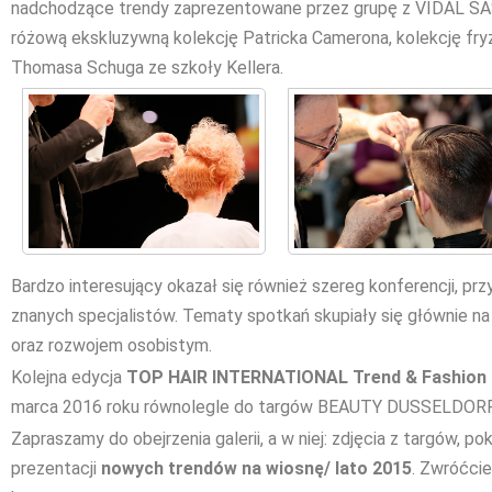
nadchodzące trendy zaprezentowane przez grupę z VIDAL SA
różową ekskluzywną kolekcję Patricka Camerona, kolekcję fry
Thomasa Schuga ze szkoły Kellera.
Bardzo interesujący okazał się również szereg konferencji, p
znanych specjalistów. Tematy spotkań skupiały się głównie na
oraz rozwojem osobistym.
Kolejna edycja
TOP HAIR INTERNATIONAL Trend & Fashion 
marca 2016 roku równolegle do targów BEAUTY DUSSELDORF 
Zapraszamy do obejrzenia galerii, a w niej: zdjęcia z targów,
prezentacji
nowych trendów na wiosnę/ lato 2015
. Zwróćci