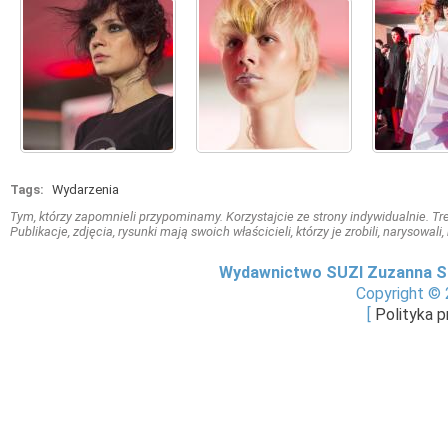
Tags:
Wydarzenia
Tym, którzy zapomnieli przypominamy. Korzystajcie ze strony indywidualnie. Treś
Publikacje, zdjęcia, rysunki mają swoich właścicieli, którzy je zrobili, narysowal
Wydawnictwo SUZI Zuzanna S
Copyright © 
[
Polityka 