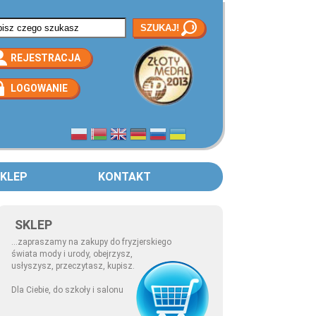
rmularz wyszukiwania
REJESTRACJA
LOGOWANIE
KLEP
KONTAKT
SKLEP
...zapraszamy na zakupy do fryzjerskiego
świata mody i urody, obejrzysz,
usłyszysz, przeczytasz, kupisz.
Dla Ciebie, do szkoły i salonu