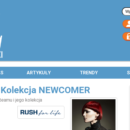
Fo
AS
ARTYKUŁY
TRENDY
S
 Kolekcja NEWCOMER
amu i jego kolekcja