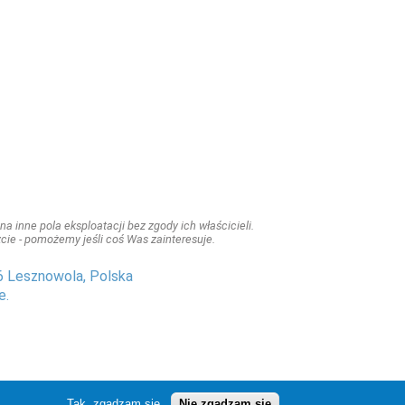
a inne pola eksploatacji bez zgody ich właścicieli.
iszcie - pomożemy jeśli coś Was zainteresuje.
6 Lesznowola, Polska
e.
Tak, zgadzam się
Nie zgadzam się