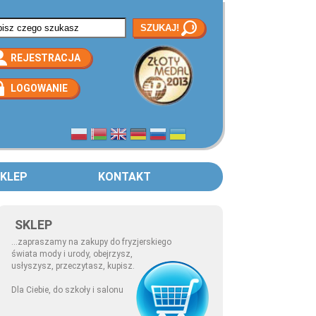
rmularz wyszukiwania
REJESTRACJA
LOGOWANIE
KLEP
KONTAKT
SKLEP
...zapraszamy na zakupy do fryzjerskiego
świata mody i urody, obejrzysz,
usłyszysz, przeczytasz, kupisz.
Dla Ciebie, do szkoły i salonu