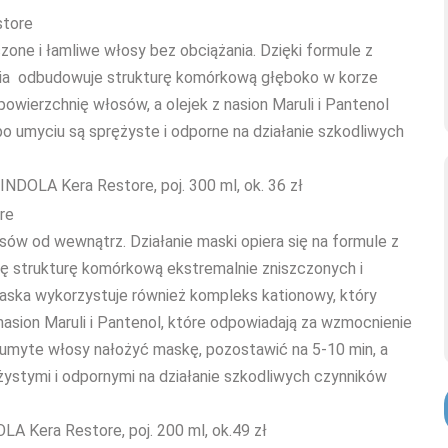
tore
zone i łamliwe włosy bez obciążania. Dzięki formule z
cia odbudowuje strukturę komórkową głęboko w korze
owierzchnię włosów, a olejek z nasion Maruli i Pantenol
o umyciu są sprężyste i odporne na działanie szkodliwych
DOLA Kera Restore, poj. 300 ml, ok. 36 zł
re
ów od wewnątrz. Działanie maski opiera się na formule z
ę strukturę komórkową ekstremalnie zniszczonych i
Maska wykorzystuje również kompleks kationowy, który
nasion Maruli i Pantenol, które odpowiadają za wzmocnienie
 umyte włosy nałożyć maskę, pozostawić na 5-10 min, a
żystymi i odpornymi na działanie szkodliwych czynników
 Kera Restore, poj. 200 ml, ok.49 zł