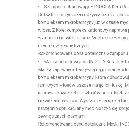
• Szampon odbudowujący INDOLA Kera Res
Delikatnie oczyszcza i odżywia bardzo zniszc
kompleksem mikrokeratyny już w czasie my
włosa. Z kolei kompleks kationowy naprawia p
wzmacnia i nawilża pasma. W efekcie włosy p
czynników zewnętrznych.
Rekomendowana cena detaliczna Szamponu IN
• Maska odbudowująca INDOLA Kera Resto
Maska zapewnia intensywną regenerację włos
kompleksem mikrokeratyny, która odbudowuj
łamliwych włosów, uszczelniając ich łuskę. 
naprawia powierzchnię włosów oraz olejek z 
i nawilżenie włosów. Wystarczy na uprzednio
następnie spłukać, aby móc cieszyć się sprę
zewnętrznych pasmami.
Rekomendowana cena detaliczna Maski INDOLA