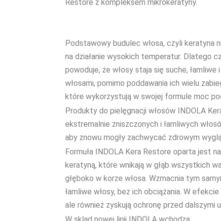
Restore z kompleksem mikrokeratyny.
Podstawowy budulec włosa, czyli keratyna ni
na działanie wysokich temperatur. Dlatego c
powoduje, że włosy staja się suche, łamliwe 
włosami, pomimo poddawania ich wielu zabi
które wykorzystują w swojej formule moc p
Produkty do pielęgnacji włosów INDOLA Ker
ekstremalnie zniszczonych i łamliwych włos
aby znowu mogły zachwycać zdrowym wygl
Formuła INDOLA Kera Restore oparta jest n
keratyną, które wnikają w głąb wszystkich w
głęboko w korze włosa. Wzmacnia tym samym
łamliwe włosy, bez ich obciążania. W efekci
ale również zyskują ochronę przed dalszymi 
W sklad nowej linii INDOLA wchodzą: