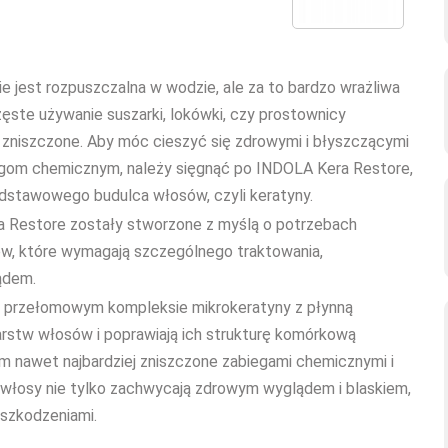
e jest rozpuszczalna w wodzie, ale za to bardzo wrażliwa
zęste używanie suszarki, lokówki, czy prostownicy
i zniszczone. Aby móc cieszyć się zdrowymi i błyszczącymi
egom chemicznym, należy sięgnąć po INDOLA Kera Restore,
odstawowego budulca włosów, czyli keratyny.
a Restore zostały stworzone z myślą o potrzebach
ów, które wymagają szczególnego traktowania,
ądem.
a przełomowym kompleksie mikrokeratyny z płynną
arstw włosów i poprawiają ich strukturę komórkową
 nawet najbardziej zniszczone zabiegami chemicznymi i
e włosy nie tylko zachwycają zdrowym wyglądem i blaskiem,
uszkodzeniami.