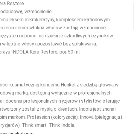
ra Restore
ą odbudowę, wzmocnienie
 z kompleksem mikrokeratyny, kompleksem kationowym,
nałożeniu serum włókna włosów zostają wzmocnione
prężyste i odporne na działanie szkodliwych czynników
 wilgotne włosy i pozostawić bez spłukiwania.
ayu INDOLA Kera Restore, poj. 50 ml,
ności kosmetycznej koncernu Henkel z siedzibą główną w
arodową marką, dostępną wyłącznie w profesjonalnych
a i docenia profesjonalnych fryzjerów i stylistów, oferując
stworzony został z myślą o klientach. Indola jest znana i
im markom: Profession (koloryzacja), Innova (pielęgnacja i
fryzjerów). Think smart. Think Indola.
ess.henkel.com.