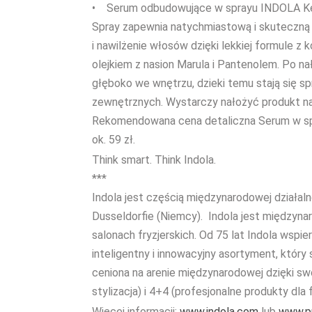
• Serum odbudowujące w sprayu INDOLA Ke
Spray zapewnia natychmiastową i skuteczn
i nawilżenie włosów dzięki lekkiej formule
olejkiem z nasion Marula i Pantenolem. Po 
głęboko we wnętrzu, dzieki temu stają się s
zewnętrznych. Wystarczy nałożyć produkt na
Rekomendowana cena detaliczna Serum w spr
ok. 59 zł.
Think smart. Think Indola.
***
Indola jest częścią międzynarodowej działal
Dusseldorfie (Niemcy). Indola jest międzyn
salonach fryzjerskich. Od 75 lat Indola wspier
inteligentny i innowacyjny asortyment, który 
ceniona na arenie międzynarodowej dzięki swo
stylizacja) i 4+4 (profesjonalne produkty dla 
Więcej informacji:
www.indola.com
lub
www.pr