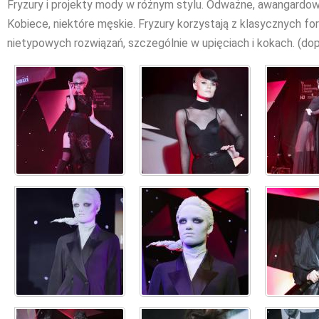
Fryzury i projekty mody w różnym stylu. Odważne, awangardow
Kobiece, niektóre męskie. Fryzury korzystają z klasycznych for
nietypowych rozwiązań, szczególnie w upięciach i kokach. (dop.