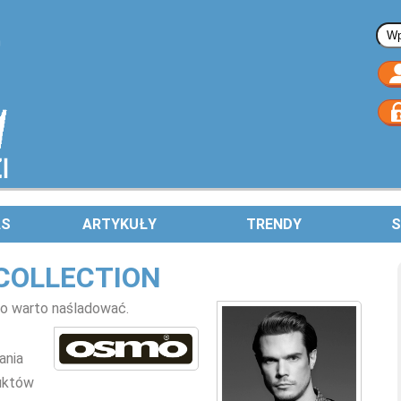
Fo
AS
ARTYKUŁY
TRENDY
S
COLLECTION
go warto naśladować.
ania
duktów