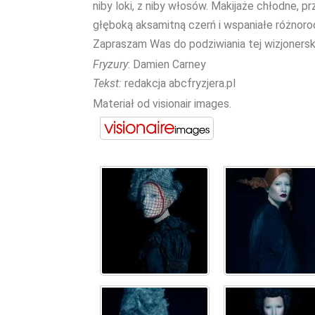
niby loki, z niby włosów. Makijaże chłodne, 
głęboką aksamitną czerń i wspaniałe różnoro
Zapraszam Was do podziwiania tej wizjonerskie
Fryzury
: Damien Carney
Tekst:
redakcja abcfryzjera.pl
Materiał od visionair images.