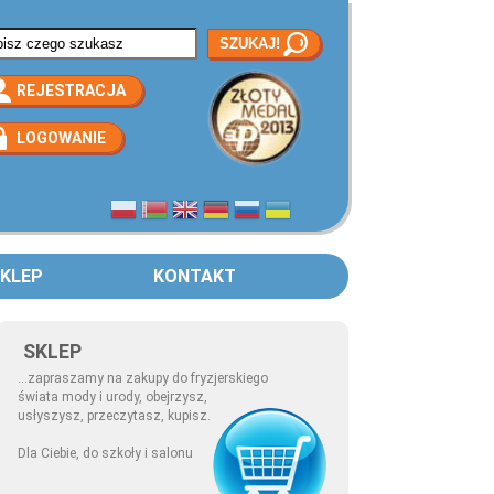
rmularz wyszukiwania
REJESTRACJA
LOGOWANIE
KLEP
KONTAKT
SKLEP
...zapraszamy na zakupy do fryzjerskiego
świata mody i urody, obejrzysz,
usłyszysz, przeczytasz, kupisz.
Dla Ciebie, do szkoły i salonu