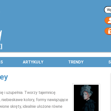
Fo
AS
ARTYKUŁY
TRENDY
S
ney
ię i uzupełnia. Tworzy tajemnicę.
 niebieskawe kolory, formy nawiązujące
wione skręty, idealnie ułożone równe