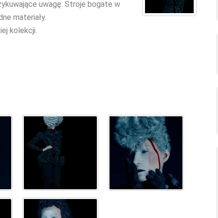
przykuwające uwagę. Stroje bogate w
dne materiały.
j kolekcji.