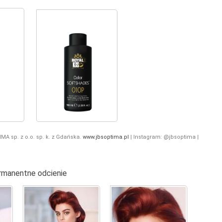
MA sp. z o.o. sp. k. z Gdańska.
www.jbsoptima.pl
| Instagram: @jbsoptima |
rmanentne odcienie