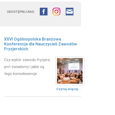
UDOSTĘPNIJ NAS:
Fryzjerstwo łączy pokolenia –
doświadczenie edukacyjne w
kształceniu przyszłych fryzjerów
W Zespole Szkół
Mechanicznych w Kielcach
zorganizowano wydarzenie
edukacyjne.
Czytaj więcej...