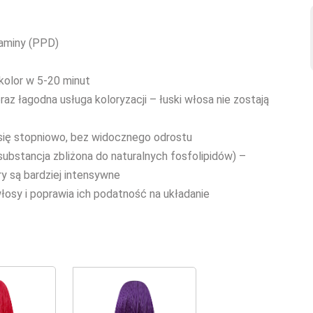
diaminy (PPD)
 kolor w 5-20 minut
az łagodna usługa koloryzacji – łuski włosa nie zostają
 się stopniowo, bez widocznego odrostu
 substancja zbliżona do naturalnych fosfolipidów) –
ry są bardziej intensywne
łosy i poprawia ich podatność na układanie