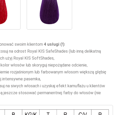
ponować swoim klientom
4 usługi (!)
:
stosuj na odrost Royal KIS SafeShades (lub inną delikatną
ach użyj Royal KIS SoftShades,
 kolor włosów lub skoryguj niepożądane odcienie,
miernie rozjaśnionym lub farbowanym włosom większą głębię
iej intensywne pasemka,
osuj na siwych włosach i uzyskaj efekt kamuflażu u klientów
hcą jeszcze stosować permanentnej farby do włosów (nie