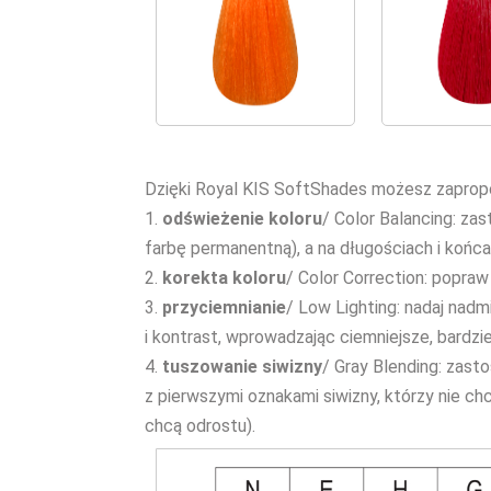
Dzięki Royal KIS SoftShades możesz zapro
1.
odświeżenie koloru
/ Color Balancing: za
farbę permanentną), a na długościach i końc
2.
korekta koloru
/ Color Correction: popraw
3.
przyciemnianie
/ Low Lighting: nadaj nad
i kontrast, wprowadzając ciemniejsze, bardz
4.
tuszowanie siwizny
/ Gray Blending: zast
z pierwszymi oznakami siwizny, którzy nie c
chcą odrostu).