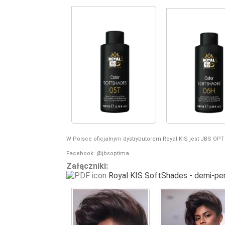
W Polsce oficjalnym dystrybutorem Royal KIS jest JBS OPTI
Facebook: @jbsoptima
Załączniki:
Royal KIS SoftShades - demi-pe