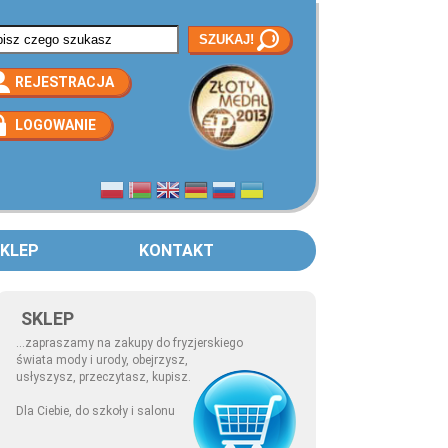
rmularz wyszukiwania
REJESTRACJA
LOGOWANIE
KLEP
KONTAKT
SKLEP
...zapraszamy na zakupy do fryzjerskiego
świata mody i urody, obejrzysz,
usłyszysz, przeczytasz, kupisz.
Dla Ciebie, do szkoły i salonu