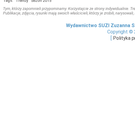
Tags:
Trendy
Sezon 2015
Tym, którzy zapomnieli przypominamy. Korzystajcie ze strony indywidualnie. Treś
Publikacje, zdjęcia, rysunki mają swoich właścicieli, którzy je zrobili, narysowal
Wydawnictwo SUZI Zuzanna S
Copyright © 
[
Polityka 