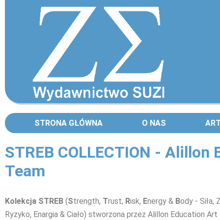
STRONA GŁÓWNA
O NAS
AR
STREB COLLECTION - Alillon E
Team
Kolekcja STREB
(
S
trength,
T
rust,
R
isk,
E
nergy &
B
ody - Siła, 
Ryzyko, Enargia & Ciało) stworzona przez Alillon Education Ar