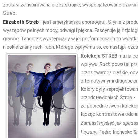
została zainspirowana przez skrajne, wyspecjalizowane działan
Streb.
Elizabeth Streb
- jest amerykańską choreograf. Słynie z produ
występów pełnych mocy, odwagi i piękna. Fascynuje ją fizjolog
granice. Tancerze występujący w jej performensach to wyjątko
nieokiełznany ruch, ruch, którego wpływ na to, co nastąpi, cza
Kolekcja STREB
ma na cel
wpływu.
Ruch
powstał prz
przez twarde/ ciężkie, odw
alternatywnymi długościam
Kolory były zaprojektowa
przedstawieniach Streb - ż
za pośrednictwem kolekcj
łącząc kontrastowe odcie
Zamiast myśleć jak spadasz,
Fryzury
: Pedro Inchenko &