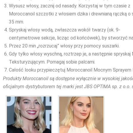
Wysusz włosy, zacznij od nasady. Korzystaj w tym czasie z
Moroccanoil szczotki z włosiem dzika i drewnianą rączką o 
35 mm.
Spryskaj włosy wodą, zwłaszcza wokół twarzy (ok. 9-
centymetrowe sekcje, licząc od końcówek), by stworzyć nat
Przez 20 min „rozrzucaj” włosy przy pomocy suszarki.
Gdy tylko włosy wyschną, roztrzep je, a następnie sprysk
Teksturyzującym. Pomagaj sobie palcami.
Całość looku przypieczętuj Moroccanoil Mocnym Sprayem
Produkty Moroccanoil są dostępne wyłącznie w wysokiej jakośc
oficjalnym dystrybutorem tej marki jest JBS OPTIMA sp. z o.o. 