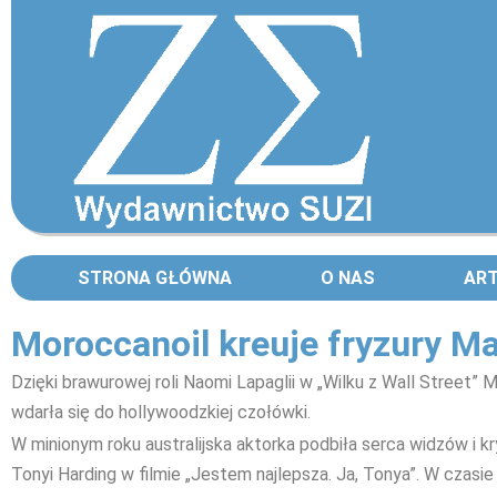
STRONA GŁÓWNA
O NAS
AR
Moroccanoil kreuje fryzury M
Dzięki brawurowej roli Naomi Lapaglii w „Wilku z Wall Street”
wdarła się do hollywoodzkiej czołówki.
W minionym roku australijska aktorka podbiła serca widzów i k
Tonyi Harding w filmie „Jestem najlepsza. Ja, Tonya”. W czasie 