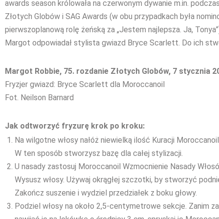
awards season królowała na czerwonym dywanie m.in. podczas
Złotych Globów i SAG Awards (w obu przypadkach była nomin
pierwszoplanową rolę żeńską za „Jestem najlepsza. Ja, Tonya”
Margot odpowiadał stylista gwiazd Bryce Scarlett. Do ich st
Margot Robbie, 75. rozdanie Złotych Globów, 7 stycznia 2
Fryzjer gwiazd: Bryce Scarlett dla Moroccanoil
Fot. Neilson Barnard
Jak odtworzyć fryzurę krok po kroku:
Na wilgotne włosy nałóż niewielką ilość Kuracji Moroccanoil
W ten sposób stworzysz bazę dla całej stylizacji.
U nasady zastosuj Moroccanoil Wzmocnienie Nasady Włosó
Wysusz włosy. Używaj okrągłej szczotki, by stworzyć podnie
Zakończ suszenie i wydziel przedziałek z boku głowy.
Podziel włosy na około 2,5-centymetrowe sekcje. Zanim z