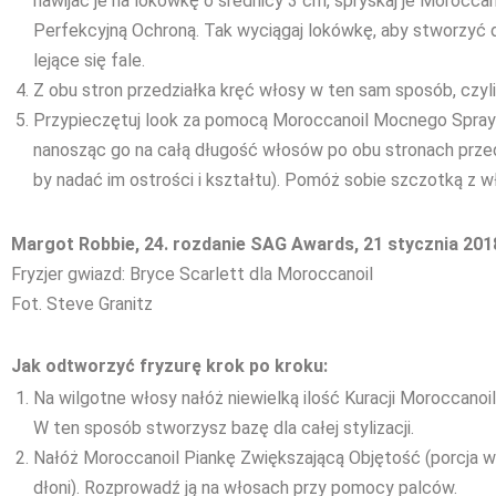
nawijać je na lokówkę o średnicy 3 cm, spryskaj je Moroccan
Perfekcyjną Ochroną. Tak wyciągaj lokówkę, aby stworzyć d
lejące się fale.
Z obu stron przedziałka kręć włosy w ten sam sposób, czyli 
Przypieczętuj look za pomocą Moroccanoil Mocnego Spra
nanosząc go na całą długość włosów po obu stronach przed
by nadać im ostrości i kształtu). Pomóż sobie szczotką z wł
Margot Robbie, 24. rozdanie SAG Awards, 21 stycznia 201
Fryzjer gwiazd: Bryce Scarlett dla Moroccanoil
Fot. Steve Granitz
Jak odtworzyć fryzurę krok po kroku:
Na wilgotne włosy nałóż niewielką ilość Kuracji Moroccanoil
W ten sposób stworzysz bazę dla całej stylizacji.
Nałóż Moroccanoil Piankę Zwiększającą Objętość (porcja w
dłoni). Rozprowadź ją na włosach przy pomocy palców.