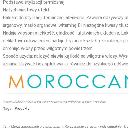
Podstawa stylizacji termicznej
Natychmiastowy efekt
Balsam do stylizacji termicznej all-in-one. Zawiera odżywczy o
arganowy, masło arganowe, witaminę E i niezbędne kwasy tłu
Nadaje włosom miękkość, gładkość i ułatwia ich układanie. Le
delikatnym utrwaleniem nadaje fryzurze kształt i zapobiega pu
chroniąc włosy przed wilgotnym powietrzem.
Sposób użycia: nałożyć niewielką ilość na wilgotne włosy. Wy
uznania. Używać bez spłukiwania, również do szybkiego odświe
Produkty MOROCCANOIL® są dostępne wyłącznie w wysokiej jakości salonach fryzjerskich.
Tags:
Produkty
Tym, którzy zapomnieli przypominamy. Korzystajcie ze strony indywidualnie. Treś