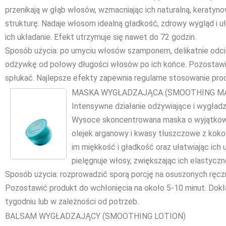
przenikają w głąb włosów, wzmacniając ich naturalną, keratyn
strukturę. Nadaje włosom idealną gładkość, zdrowy wygląd i u
ich układanie. Efekt utrzymuje się nawet do 72 godzin.
Sposób użycia: po umyciu włosów szamponem, delikatnie odci
odżywkę od połowy długości włosów po ich końce. Pozostawić
spłukać. Najlepsze efekty zapewnia regularne stosowanie pro
MASKA WYGŁADZAJĄCA (SMOOTHING M
Intensywne działanie odżywiające i wygład
Wysoce skoncentrowana maska o wyjątkowe
olejek arganowy i kwasy tłuszczowe z koko
im miękkość i gładkość oraz ułatwiając ich 
pielęgnuje włosy, zwiększając ich elastyczn
Sposób użycia: rozprowadzić sporą porcję na osuszonych ręczn
Pozostawić produkt do wchłonięcia na około 5-10 minut. Dokł
tygodniu lub w zależności od potrzeb.
BALSAM WYGŁADZAJĄCY (SMOOTHING LOTION)