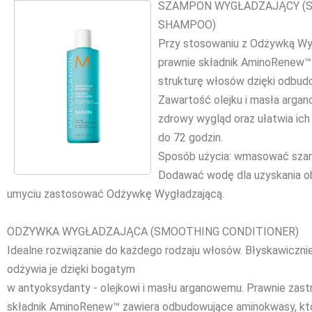
SZAMPON WYGŁADZAJĄCY (
SHAMPOO)
Przy stosowaniu z Odżywką Wy
prawnie składnik AminoRenew™
strukturę włosów dzięki odbu
Zawartość olejku i masła arga
zdrowy wygląd oraz ułatwia ich 
do 72 godzin.
Sposób użycia: wmasować szam
Dodawać wodę dla uzyskania obf
umyciu zastosować Odżywkę Wygładzającą.
ODŻYWKA WYGŁADZAJĄCA (SMOOTHING CONDITIONER)
Idealne rozwiązanie do każdego rodzaju włosów. Błyskawiczni
odżywia je dzięki bogatym
w antyoksydanty - olejkowi i masłu arganowemu. Prawnie zas
składnik AminoRenew™ zawiera odbudowujące aminokwasy, kt