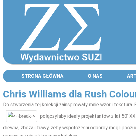
STRONA GŁÓWNA
O NAS
AR
Chris Williams dla Rush Colou
Do stworzenia tej kolekcji zainspirowały mnie wzór i tekstura
połączyłaby ideały projektantów z lat 50' XX 
drewna, zboża i trawy, żeby współcześni odborcy mogli poczuć 
organiczny charakter mojej kolekcji.