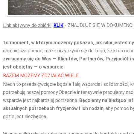
Link aktywny do zbiórki
:
KLIK
- ZNAJDUJE SIĘ W DOKUMENCIE 
To moment, w którym możemy pokazać, jak silni jesteśmy j
najmniejsza pomoc, może przyczynić się do tego, że ktoś odbu
zwracamy się do Was — Klientów, Partnerów, Przyjaciół i 
jest obojętny — o wsparcie.
RAZEM MOŻEMY ZDZIAŁAĆ WIELE.
Niech to przedsięwzięcie będzie falą wsparcia i solidarności, k
potrzebują naszej pomocy.Obecnie intensywnie pracujemy nad oc
wsparcie jest najbardziej potrzebne.
Będziemy na bieżąco in
aktualnych potrzebach fryzjerów i ich rodzin
, aby pomoc był
gdzie jest niezbędna.
W przypadku pilnych zgłoszeń
, zachęcamy do kontaktu pod 