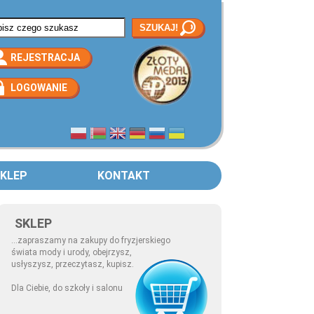
rmularz wyszukiwania
REJESTRACJA
LOGOWANIE
KLEP
KONTAKT
SKLEP
...zapraszamy na zakupy do fryzjerskiego
świata mody i urody, obejrzysz,
usłyszysz, przeczytasz, kupisz.
Dla Ciebie, do szkoły i salonu