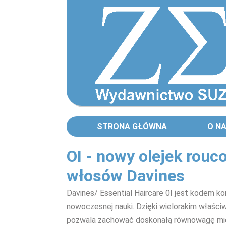
STRONA GŁÓWNA
O N
OI - nowy olejek rouc
włosów Davines
Davines/ Essential Haircare 0I jest kodem k
nowoczesnej nauki. Dzięki wielorakim właśc
pozwala zachować doskonałą równowagę mię