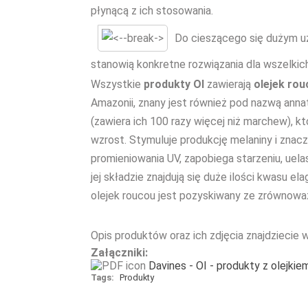
płynącą z ich stosowania.
Do cieszącego się dużym uz
stanowią konkretne rozwiązania dla wszelki
Wszystkie
produkty OI
zawierają
olejek rou
Amazonii, znany jest również pod nazwą anna
(zawiera ich 100 razy więcej niż marchew), k
wzrost. Stymuluje produkcję melaniny i zna
promieniowania UV, zapobiega starzeniu, uela
jej składzie znajdują się duże ilości kwasu e
olejek roucou jest pozyskiwany ze zrównoważ
Opis produktów oraz ich zdjęcia znajdziecie
Załączniki:
Davines - OI - produkty z olejkie
Tags:
Produkty