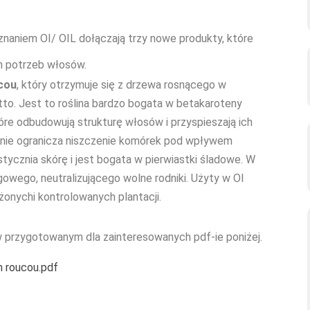
naniem OI/ OIL dołączają trzy nowe produkty, które
ch potrzeb włosów.
cou
, który otrzymuje się z drzewa rosnącego w
tto. Jest to roślina bardzo bogata w betakaroteny
tóre odbudowują strukturę włosów i przyspieszają ich
cznie ogranicza niszczenie komórek pod wpływem
stycznia skórę i jest bogata w pierwiastki śladowe. W
lagowego, neutralizującego wolne rodniki. Użyty w OI
onychi kontrolowanych plantacji.
 w przygotowanym dla zainteresowanych pdf-ie poniżej.
m roucou.pdf