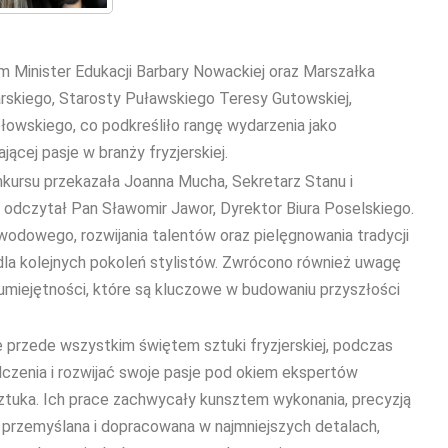
 Minister Edukacji Barbary Nowackiej oraz Marszałka
skiego, Starosty Puławskiego Teresy Gutowskiej,
owskiego, co podkreśliło rangę wydarzenia jako
jącej pasje w branży fryzjerskiej.
nkursu przekazała Joanna Mucha, Sekretarz Stanu i
y odczytał Pan Sławomir Jawor, Dyrektor Biura Poselskiego.
odowego, rozwijania talentów oraz pielęgnowania tradycji
ję dla kolejnych pokoleń stylistów. Zwrócono również uwagę
 umiejętności, które są kluczowe w budowaniu przyszłości
ale przede wszystkim świętem sztuki fryzjerskiej, podczas
czenia i rozwijać swoje pasje pod okiem ekspertów
ztuka. Ich prace zachwycały kunsztem wykonania, precyzją
e przemyślana i dopracowana w najmniejszych detalach,