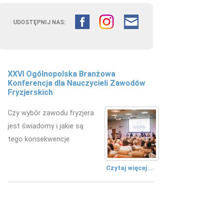
UDOSTĘPNIJ NAS:
Fryzjerstwo łączy pokolenia –
doświadczenie edukacyjne w
kształceniu przyszłych fryzjerów
W Zespole Szkół
Mechanicznych w Kielcach
zorganizowano wydarzenie
edukacyjne.
Czytaj więcej...