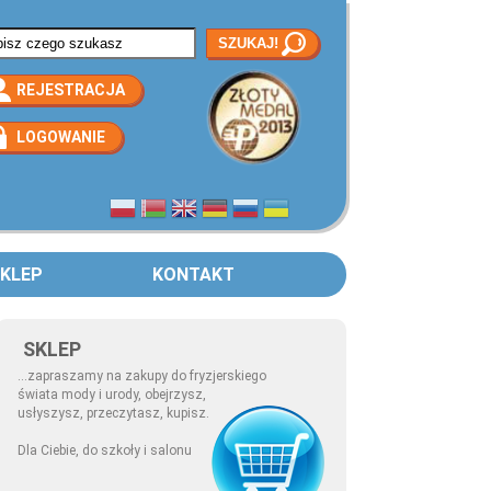
rmularz wyszukiwania
REJESTRACJA
LOGOWANIE
KLEP
KONTAKT
SKLEP
...zapraszamy na zakupy do fryzjerskiego
świata mody i urody, obejrzysz,
usłyszysz, przeczytasz, kupisz.
Dla Ciebie, do szkoły i salonu