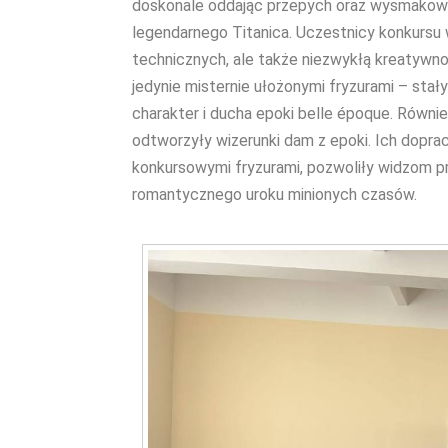
doskonale oddając przepych oraz wysmakowa
legendarnego Titanica. Uczestnicy konkursu 
technicznych, ale także niezwykłą kreatywnośc
jedynie misternie ułożonymi fryzurami – sta
charakter i ducha epoki belle époque. Równi
odtworzyły wizerunki dam z epoki. Ich doprac
konkursowymi fryzurami, pozwoliły widzom prz
romantycznego uroku minionych czasów.