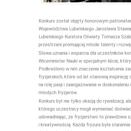
Konkurs został objęty honorowym patronatem
Województwa Lubelskiego Jarosława Stawiar
Lubelskiego Kuratora Oświaty Tomasza Szabł
przestrzeni promującej młode talenty i rozwija
Słowa uznania i wsparcia dla uczestników ko
Wiceminister Nauki w specjalnym liście, któr
Podkreślono w nim znaczenie kształcenia zaw
fryzjerskich, które od lat stanowią inspirac
na rolę pasji i zaangażowania w doskonaleniu
młodych fryzjerów.
Konkurs był nie tylko okazją do rywalizacji, 
którego uczestnicy mogli wymieniać doświad
udowadniając, że fryzjerstwo to prawdziwa s
i kreatywnością. Każda fryzura była staranni