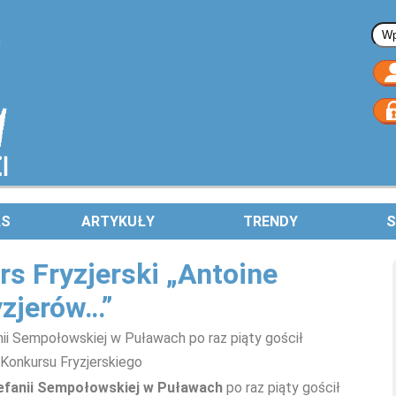
Fo
AS
ARTYKUŁY
TRENDY
S
s Fryzjerski „Antoine
yzjerów…”
nii Sempołowskiej w Puławach po raz piąty gościł
Konkursu Fryzjerskiego
tefanii Sempołowskiej w Puławach
po raz piąty gościł