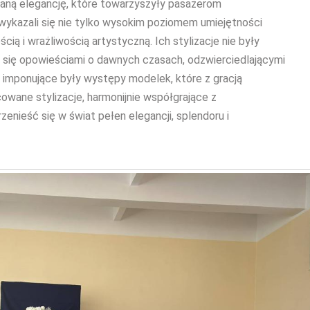
ną elegancję, które towarzyszyły pasażerom
wykazali się nie tylko wysokim poziomem umiejętności
ią i wrażliwością artystyczną. Ich stylizacje nie były
ły się opowieściami o dawnych czasach, odzwierciedlającymi
e imponujące były występy modelek, które z gracją
owane stylizacje, harmonijnie współgrające z
enieść się w świat pełen elegancji, splendoru i