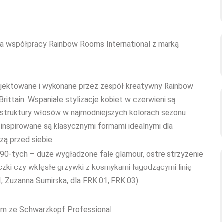
ia współpracy Rainbow Rooms International z marką
projektowane i wykonane przez zespół kreatywny Rainbow
rittain. Wspaniałe stylizacje kobiet w czerwieni są
 i struktury włosów w najmodniejszych kolorach sezonu
inspirowane są klasycznymi formami idealnymi dla
zą przed siebie.
i 90-tych – duże wygładzone fale glamour, ostre strzyżenie
zki czy wklęsłe grzywki z kosmykami łagodzącymi linię
I, Zuzanna Sumirska, dla FRK.01, FRK.03)
eam ze Schwarzkopf Professional