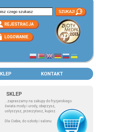
rmularz wyszukiwania
REJESTRACJA
LOGOWANIE
KLEP
KONTAKT
SKLEP
...zapraszamy na zakupy do fryzjerskiego
świata mody i urody, obejrzysz,
usłyszysz, przeczytasz, kupisz.
Dla Ciebie, do szkoły i salonu