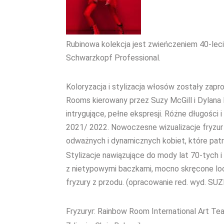
Rubinowa kolekcja jest zwieńczeniem 40-lec
Schwarzkopf Professional.
Koloryzacja i stylizacja włosów zostały za
Rooms kierowany przez Suzy McGill i Dylana B
intrygujące, pełne ekspresji. Różne długości
2021/ 2022. Nowoczesne wizualizacje fryzur 
odważnych i dynamicznych kobiet, które patr
Stylizacje nawiązujące do mody lat 70-tych 
z nietypowymi baczkami, mocno skręcone loc
fryzury z przodu. (opracowanie red. wyd. SUZ
Fryzuryr: Rainbow Room International Art T