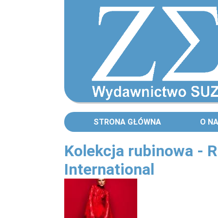
STRONA GŁÓWNA
O N
Kolekcja rubinowa -
International