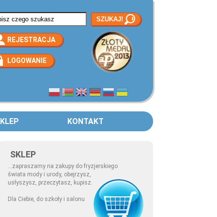
rmularz wyszukiwania
REJESTRACJA
LOGOWANIE
KLEP
KONTAKT
SKLEP
...zapraszamy na zakupy do fryzjerskiego
świata mody i urody, obejrzysz,
usłyszysz, przeczytasz, kupisz.
Dla Ciebie, do szkoły i salonu