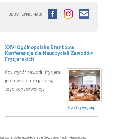
UDOSTĘPNIJ NAS:
XXVI Ogólnopolska Branżowa
Fryzjerstwo łączy pokolenia –
Konferencja dla Nauczycieli Zawodów
doświadczenie edukacyjne w
Fryzjerskich
kształceniu przyszłych fryzjerów
Czy wybór zawodu fryzjera
W Zespole Szkół
jest świadomy i jakie są
Mechanicznych w Kielcach
tego konsekwencje
zorganizowano wydarzenie
edukacyjne.
Czytaj więcej...
Czytaj więcej...
a inne pola eksploatacji bez zgody ich właścicieli.