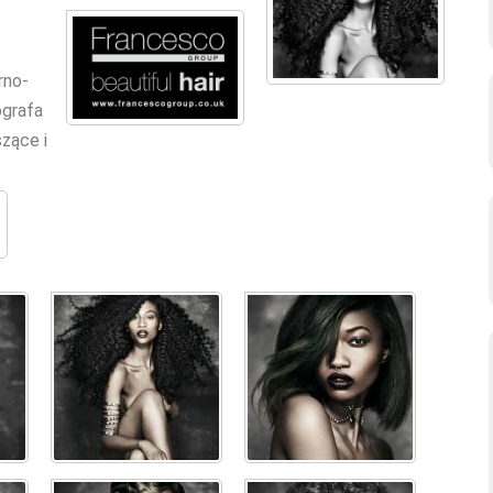
rno-
ografa
zące i