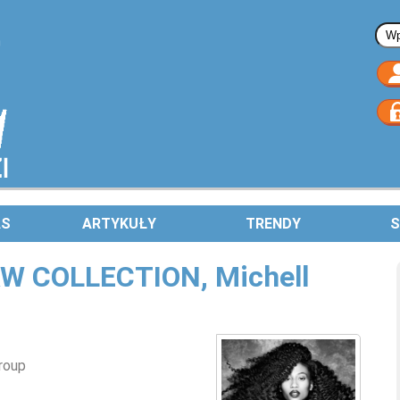
Fo
AS
ARTYKUŁY
TRENDY
S
AW COLLECTION, Michell
roup