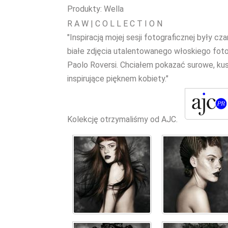
Produkty: Wella
R A W | C O L L E C T I O N
"Inspiracją mojej sesji fotograficznej były cza
białe zdjęcia utalentowanego włoskiego fot
Paolo Roversi. Chciałem pokazać surowe, kus
inspirujące pięknem kobiety."
Kolekcję otrzymaliśmy od AJC.