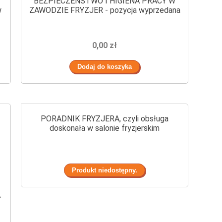
BEZPIECZEŃSTWO I HIGIENA PRACY W
w
ZAWODZIE FRYZJER - pozycja wyprzedana
0,00 zł
PORADNIK FRYZJERA, czyli obsługa
doskonała w salonie fryzjerskim
A