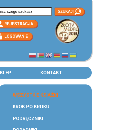
rmularz wyszukiwania
REJESTRACJA
LOGOWANIE
KLEP
KONTAKT
WSZYSTKIE KSIĄŻKI
KROK PO KROKU
PODRĘCZNIKI