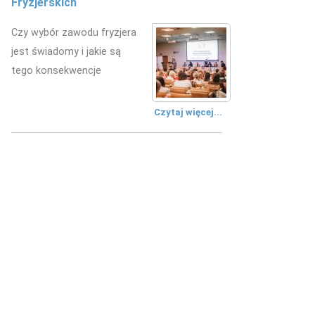
Fryzjerskich
kształceniu przyszłych fryzjerów
Czy wybór zawodu fryzjera
W Zespole Szkół
jest świadomy i jakie są
Mechanicznych w Kielcach
tego konsekwencje
zorganizowano wydarzenie
edukacyjne.
Czytaj więcej...
Czytaj więcej...