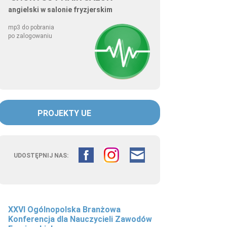
angielski w salonie fryzjerskim
mp3 do pobrania
po zalogowaniu
PROJEKTY UE
UDOSTĘPNIJ NAS:
XXVI Ogólnopolska Branżowa
Fryzjerstwo łączy pokolenia –
Konferencja dla Nauczycieli Zawodów
doświadczenie edukacyjne w