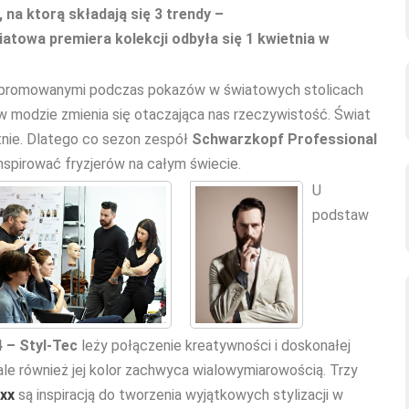
 na ktorą składają się 3 trendy –
atowa premiera kolekcji odbyła się 1 kwietnia w
i promowanymi podczas pokazów w światowych stolicach
 modzie zmienia się otaczająca nas rzeczywistość. Świat
ętnie. Dlatego co sezon zespół
Schwarzkopf Professional
inspirować fryzjerów na całym świecie.
U
podstaw
 – Styl-Tec
leży połączenie kreatywności i doskonałej
, ale również jej kolor zachwyca wialowymiarowością. Trzy
lxx
są inspiracją do tworzenia wyjątkowych stylizacji w