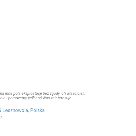
a inne pola eksploatacji bez zgody ich właścicieli.
iszcie - pomożemy jeśli coś Was zainteresuje.
6 Lesznowola, Polska
e.