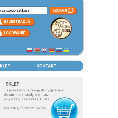
rmularz wyszukiwania
REJESTRACJA
LOGOWANIE
KLEP
KONTAKT
SKLEP
...zapraszamy na zakupy do fryzjerskiego
świata mody i urody, obejrzysz,
usłyszysz, przeczytasz, kupisz.
Dla Ciebie, do szkoły i salonu