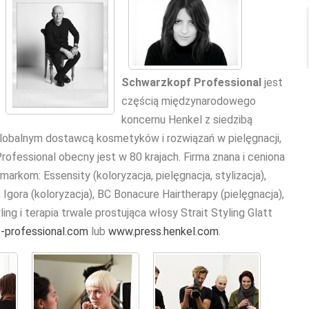
Schwarzkopf Professional
jest
częścią międzynarodowego
koncernu Henkel z siedzibą
globalnym dostawcą kosmetyków i rozwiązań w pielęgnacji,
Professional obecny jest w 80 krajach. Firma znana i ceniona
arkom: Essensity (koloryzacja, pielęgnacja, stylizacja),
, Igora (koloryzacja), BC Bonacure Hairtherapy (pielęgnacja),
ling i terapia trwale prostująca włosy Strait Styling Glatt
professional.com
lub
www.press.henkel.com
.