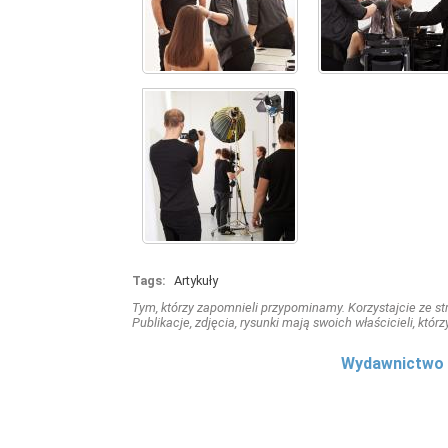
Tags:
Artykuły
Tym, którzy zapomnieli przypominamy. Korzystajcie ze stro
Publikacje, zdjęcia, rysunki mają swoich właścicieli, którz
Wydawnictwo 