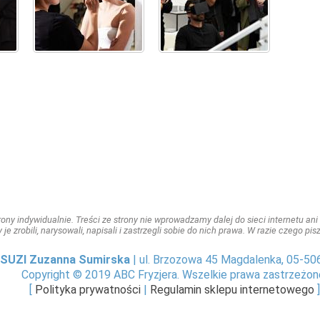
ny indywidualnie. Treści ze strony nie wprowadzamy dalej do sieci internetu ani n
y je zrobili, narysowali, napisali i zastrzegli sobie do nich prawa. W razie czego p
SUZI Zuzanna Sumirska
| ul. Brzozowa 45 Magdalenka, 05-50
Copyright © 2019 ABC Fryzjera. Wszelkie prawa zastrzeżon
[
Polityka prywatności
|
Regulamin sklepu internetowego
]