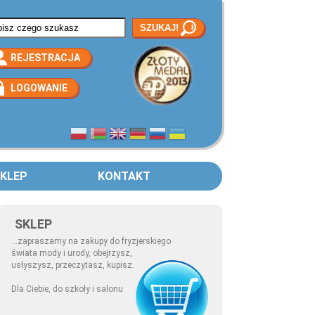
rmularz wyszukiwania
REJESTRACJA
LOGOWANIE
KLEP
KONTAKT
SKLEP
...zapraszamy na zakupy do fryzjerskiego
świata mody i urody, obejrzysz,
usłyszysz, przeczytasz, kupisz.
Dla Ciebie, do szkoły i salonu