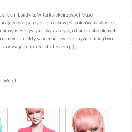
centrum Londynu. W tej kolekcji zespół Muse
orząc szereg jasnych i pastelowych kolorów na włosach.
tonowymi – czystymi i wyrazistymi, o bardzo określonych
 na myśl projekty wiosenne i świeże. Fryzury mogą być
 z odwagą. (dop. red. abcfryzjera.pl)
nia Wood