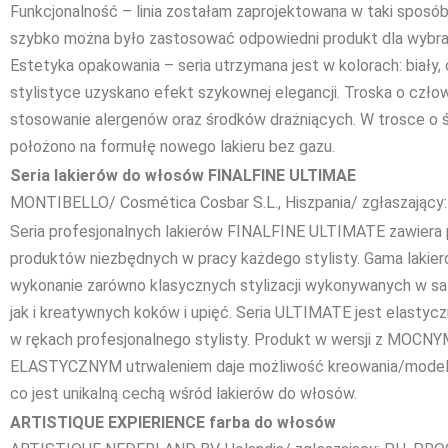
Funkcjonalność – linia zostałam zaprojektowana w taki sposób,
szybko można było zastosować odpowiedni produkt dla wybrane
Estetyka opakowania – seria utrzymana jest w kolorach: biały, 
stylistyce uzyskano efekt szykownej elegancji. Troska o czło
stosowanie alergenów oraz środków drażniących. W trosce o ś
położono na formułę nowego lakieru bez gazu.
Seria lakierów do włosów FINALFINE ULTIMAE
MONTIBELLO/ Cosmética Cosbar S.L., Hiszpania/ zgłaszający:
Seria profesjonalnych lakierów FINALFINE ULTIMATE zawiera 
produktów niezbędnych w pracy każdego stylisty. Gama lakier
wykonanie zarówno klasycznych stylizacji wykonywanych w salo
jak i kreatywnych koków i upięć. Seria ULTIMATE jest elasty
w rękach profesjonalnego stylisty. Produkt w wersji z MOCNY
ELASTYCZNYM utrwaleniem daje możliwość kreowania/modelowa
co jest unikalną cechą wśród lakierów do włosów.
ARTISTIQUE EXPIERIENCE farba do włosów