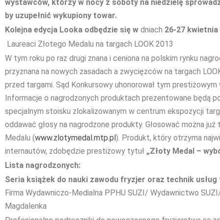
wystawców, którzy w nocy z soboty na niedzielę sprowa
by uzupełnić wykupiony towar.
Kolejna edycja Looka odbędzie się w
dniach
26-27 kwietnia
Laureaci Złotego Medalu na targach LOOK 2013
W tym roku po raz drugi znana i ceniona na polskim rynku nag
przyznana na nowych zasadach a zwycięzców na targach LOOK 
przed targami. Sąd Konkursowy uhonorował tym prestiżowym 
Informacje o nagrodzonych produktach prezentowane będą 
specjalnym stoisku zlokalizowanym w centrum ekspozycji tar
oddawać głosy na nagrodzone produkty. Głosować można już t
Medalu (
www.zlotymedal.mtp.pl
). Produkt, który otrzyma naj
internautów, zdobędzie prestiżowy tytuł
„Złoty Medal – wy
Lista nagrodzonych:
Seria książek do nauki zawodu fryzjer oraz technik usług 
Firma Wydawniczo-Medialna PPHU SUZI/ Wydawnictwo SUZI/ 
Magdalenka