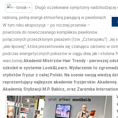
Długo oczekiwane symptomy nadchodzącej w
radosną, pełną energii atmosferą panującą w pawilonach.
W tym roku ekspozycja – po rocznej przerwie –
powróciła do nowoczesnego kompleksu pawilonów
połączonych przeszklonym pasażem (tzw. „Czteropaku”). Jej 
„alei lipowej”, która prezentowała się czarująco zarówno w o
podczas energetycznych pokazów w ciągu dnia, jak i otulona f
wieczornej
Akademii Mistrzów Hair Trendy
- pierwszej ods
szkoleń
w systemie Look&Learn. Wydarzenie to zgromadzi
stylistów fryzur z całej Polski. Na scenie swoją wiedzą dzi
reprezentujący najlepsze akademie fryzjerskie: Akademię
Akademię Stylizacji M.P. Babicz, oraz Zaremba Internatio