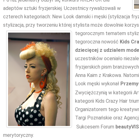
adeptów sztuki fryzjerskiej. Uczestnicy rywalizowali w
czterech kategoriach: New Look damski i męski (stylizacja fryz
stylizacja, przy tworzeniu której stylista może dowolnie korzy
tegorocznym tematem styliza
tegoroczna nowość
Kids Cr
dziecięcej z udziałem model
uczestników oceniało niezale
fryzjerskich pism branżowyc
Anna Kaim z Krakowa. Natomia
Look męski wykonał
Przemys
Zwyciężczynią w kategorii Ar
kategorii Kids Crazy Hair tr
Organizatorem tego kreatyw
Targi Poznańskie oraz Agencj
Sukcesem Forum
beautyVIS
merytoryczny.