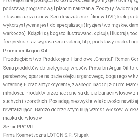
Profesjonalne podręczniki do nowoczesnego fryzjerstwa są z
podstawą programową i planem nauczania. Zeszyty ćwiczeń p
zdawania egzaminów. Seria książek oraz filmów DVD, krok-po-
wykorzystywana jest do specjalizacji (fryzjerstwo męskie, damsk
warkocze). Książki są bogato ilustrowane, opisują i ilustrują tec
fryzjerskie oraz wyposażenia salonu, bhp, podstawy marketingu
Prosalon Argan Oil
Przedsiębiorstwo Produkcyjno-Handlowe „Chantal” Roman Go
Seria produktów do pielęgnacji włosów Prosalon Argan Oil to
parabenów, oparte na bazie olejku arganowego, bogatego w k
witaminę E oraz antyoksydanty, zwanego inaczej złotem Maroka
młodości. Produkty przeznaczone są do pielęgnacji włosów zn
suchych i szorstkich. Posiadają niezwykłe właściwości nawilża
rewitalizujące. Bardzo dobrze stymulują wzrost włosów. W skł
maska do włosów
Seria PROVIT
Firma Kosmetyczna LOTON S.P., Słupsk