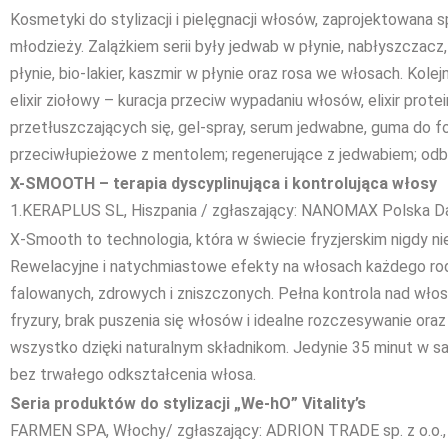
Kosmetyki do stylizacji i pielęgnacji włosów, zaprojektowana s
młodzieży. Zalążkiem serii były jedwab w płynie, nabłyszczacz
płynie, bio-lakier, kaszmir w płynie oraz rosa we włosach. Kole
elixir ziołowy – kuracja przeciw wypadaniu włosów, elixir prot
przetłuszczających się, gel-spray, serum jedwabne, guma do f
przeciwłupieżowe z mentolem; regenerujące z jedwabiem; od
X-SMOOTH – terapia dyscyplinująca i kontrolująca włosy
1.KERAPLUS SL, Hiszpania / zgłaszający: NANOMAX Polska Da
X-Smooth to technologia, która w świecie fryzjerskim nigdy n
Rewelacyjne i natychmiastowe efekty na włosach każdego rodz
falowanych, zdrowych i zniszczonych. Pełna kontrola nad włosa
fryzury, brak puszenia się włosów i idealne rozczesywanie oraz
wszystko dzięki naturalnym składnikom. Jedynie 35 minut w sal
bez trwałego odkształcenia włosa.
Seria produktów do stylizacji „We-hO” Vitality’s
FARMEN SPA, Włochy/ zgłaszający: ADRION TRADE sp. z o.o.