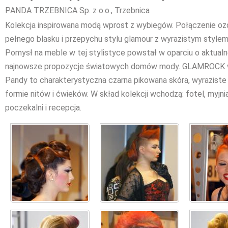
PANDA TRZEBNICA Sp. z o.o., Trzebnica
Kolekcja inspirowana modą wprost z wybiegów. Połączenie o
pełnego blasku i przepychu stylu glamour z wyrazistym style
Pomysł na meble w tej stylistyce powstał w oparciu o aktualn
najnowsze propozycje światowych domów mody. GLAMROCK w 
Pandy to charakterystyczna czarna pikowana skóra, wyrazist
formie nitów i ćwieków. W skład kolekcji wchodzą: fotel, myjn
poczekalni i recepcja.