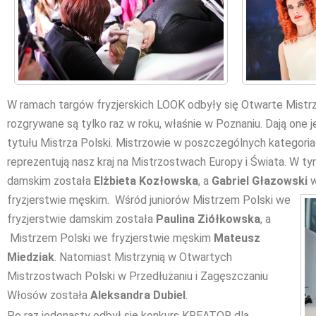
W ramach targów fryzjerskich LOOK odbyły się Otwarte Mistrz
rozgrywane są tylko raz w roku, właśnie w Poznaniu. Dają one
tytułu Mistrza Polski. Mistrzowie w poszczególnych kategori
reprezentują nasz kraj na Mistrzostwach Europy i Świata. W t
damskim została
Elżbieta Kozłowska
, a
Gabriel Głazowski
w
fryzjerstwie męskim.
Wśród juniorów Mistrzem Polski we
fryzjerstwie damskim została
Paulina Ziółkowska
, a
Mistrzem Polski we fryzjerstwie męskim
Mateusz
Miedziak
. Natomiast Mistrzynią w Otwartych
Mistrzostwach Polski w Przedłużaniu i Zagęszczaniu
Włosów została
Aleksandra Dubiel
.
Po raz jedenasty odbył się konkurs KREATOR dla