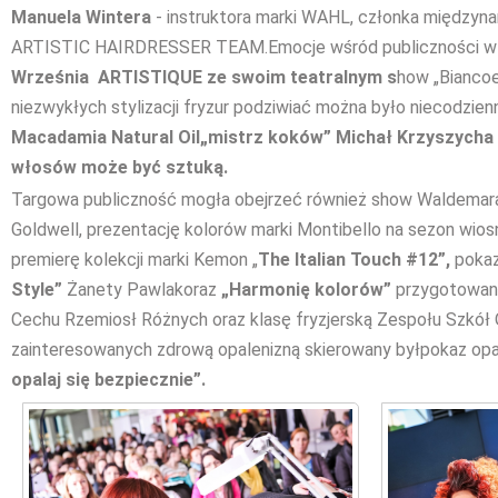
Manuela Wintera
- instruktora marki WAHL, członka międzyna
ARTISTIC HAIRDRESSER TEAM.Emocje wśród publiczności wz
Września
ARTISTIQUE
ze swoim teatralnym s
how „Biancoe
niezwykłych stylizacji fryzur podziwiać można było niecodzien
Macadamia Natural Oil
„mistrz koków”
Michał Krzyszycha
włosów może być sztuką.
Targowa publiczność mogła obejrzeć również show Waldema
Goldwell, prezentację kolorów marki Montibello na sezon wio
premierę kolekcji marki Kemon „
The Italian Touch #12”,
pokaz
Style”
Żanety Pawlakoraz
„Harmonię kolorów”
przygotowaną
Cechu Rzemiosł Różnych oraz klasę fryzjerską Zespołu Szkół
zainteresowanych zdrową opalenizną skierowany byłpokaz op
opalaj się bezpiecznie”.