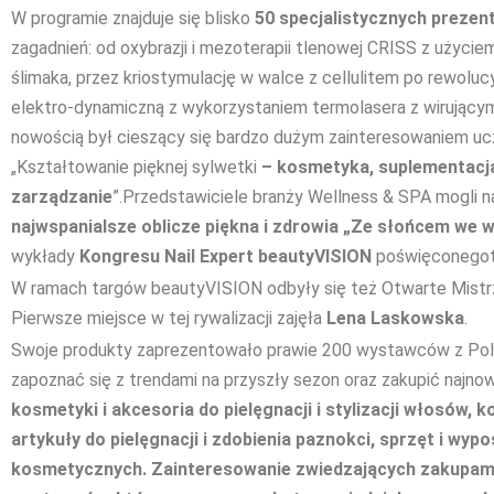
W programie znajduje się blisko
50 specjalistycznych prezent
zagadnień: od oxybrazji i mezoterapii tlenowej CRISS z użyc
ślimaka, przez kriostymulację w walce z cellulitem po rewoluc
elektro-dynamiczną z wykorzystaniem termolasera z wirują
nowością był cieszący się bardzo dużym zainteresowaniem u
„Kształtowanie pięknej sylwetki
–
kosmetyka, suplementacja,
zarządzanie
”.Przedstawiciele branży Wellness & SPA mogli n
najwspanialsze oblicze piękna i zdrowia „Ze słońcem we 
wykłady
Kongresu Nail Expert beautyVISION
poświęconegote
W ramach targów beautyVISION odbyły się też Otwarte Mistr
Pierwsze miejsce w tej rywalizacji zajęła
Lena Laskowska
.
Swoje produkty zaprezentowało prawie 200 wystawców z Polsk
zapoznać się z trendami na przyszły sezon oraz zakupić najn
kosmetyki i akcesoria do pielęgnacji i stylizacji włosów, 
artykuły do pielęgnacji i zdobienia paznokci, sprzęt i wyp
kosmetycznych. Zainteresowanie zwiedzających zakupami