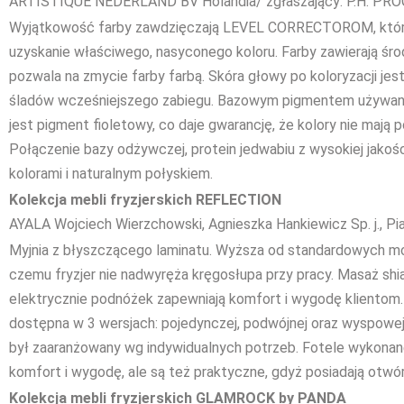
ARTISTIQUE NEDERLAND BV Holandia/ zgłaszający: P.H. PRO
Wyjątkowość farby zawdzięczają LEVEL CORRECTOROM, któr
uzyskanie właściwego, nasyconego koloru. Farby zawierają śro
pozwala na zmycie farby farbą. Skóra głowy po koloryzacji jes
śladów wcześniejszego zabiegu. Bazowym pigmentem używan
jest pigment fioletowy, co daje gwarancję, że kolory nie mają p
Połączenie bazy odżywczej, protein jedwabiu z wysokiej jako
kolorami i naturalnym połyskiem.
Kolekcja mebli fryzjerskich REFLECTION
AYALA Wojciech Wierzchowski, Agnieszka Hankiewicz Sp. j., P
Myjnia z błyszczącego laminatu. Wyższa od standardowych mod
czemu fryzjer nie nadwyręża kręgosłupa przy pracy. Masaż shi
elektrycznie podnóżek zapewniają komfort i wygodę klientom
dostępna w 3 wersjach: pojedynczej, podwójnej oraz wyspowej
był zaaranżowany wg indywidualnych potrzeb. Fotele wykonane
komfort i wygodę, ale są też praktyczne, gdyż posiadają otwór
Kolekcja mebli fryzjerskich GLAMROCK by PANDA