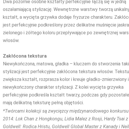
Dwa pozornie osobne kształty perfekcyjnie łączą się w jedną
oszałamiającą stylizację. Wewnętrzne warstwy tworzą unikaln
kształt, a wycięta grzywka dodaje fryzurze charakteru. Zakłó
jest perfekcyjnie podkreślony przez delikatne muśnięcie jask
zielonego i żółtego koloru przepływające po zewnętrznej war
włosów.
Zakłócona tekstura
Niewykończona, matowa, gładka – kluczem do stworzenia taki
stylizacji jest perfekcyjnie zakłócona tekstura włosów. Tekstu
zwiększa kształt, rozprasza kolor i kreuje gładko-zmierzwiony i
niewykończony charakter stylizacji. Z kolei wycięta grzywka
perfekcyjnie podkreśla kształt twarzy, podczas gdy pozostał
mają delikatną teksturę pełną objętości.
*Twórcami kolekcji są zwycięzcy międzynarodowego konkursu
2014: Lok Chan z Hongkongu, Lidia Malez z Rosji, Hardy Tsai 
Goldwell: Rodica Hristu, Goldwell Global Master z Kanady i Neil