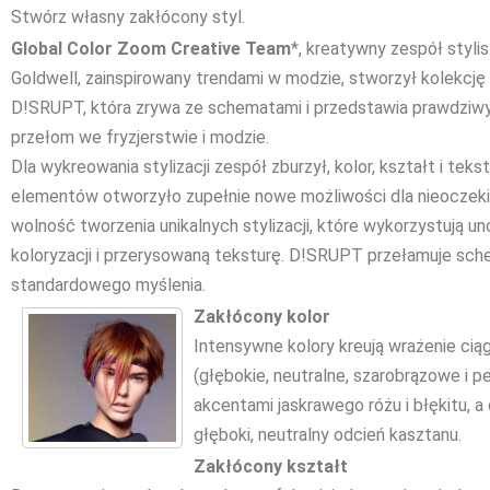
Stwórz własny zakłócony styl.
Global Color Zoom Creative Team
*, kreatywny zespół styli
Goldwell, zainspirowany trendami w modzie, stworzył kolekcj
D!SRUPT, która zrywa ze schematami i przedstawia prawdziw
przełom we fryzjerstwie i modzie.
Dla wykreowania stylizacji zespół zburzył, kolor, kształt i te
elementów otworzyło zupełnie nowe możliwości dla nieoczeki
wolność tworzenia unikalnych stylizacji, które wykorzystują u
koloryzacji i przerysowaną teksturę. D!SRUPT przełamuje sch
standardowego myślenia.
Zakłócony kolor
Intensywne kolory kreują wrażenie cią
(głębokie, neutralne, szarobrązowe i p
akcentami jaskrawego różu i błękitu, a 
głęboki, neutralny odcień kasztanu.
Zakłócony kształt