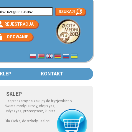
rmularz wyszukiwania
REJESTRACJA
LOGOWANIE
KLEP
KONTAKT
SKLEP
...zapraszamy na zakupy do fryzjerskiego
świata mody i urody, obejrzysz,
usłyszysz, przeczytasz, kupisz.
Dla Ciebie, do szkoły i salonu