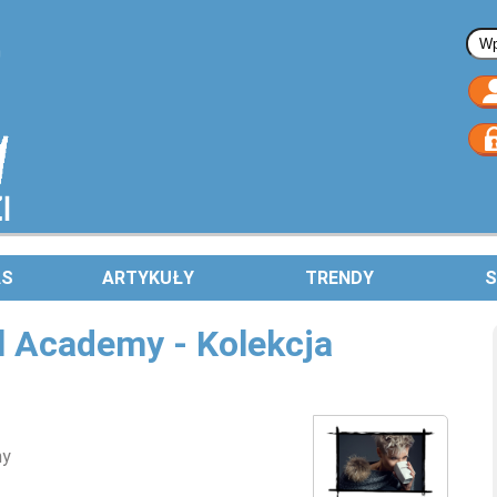
Fo
AS
ARTYKUŁY
TRENDY
S
l Academy - Kolekcja
my