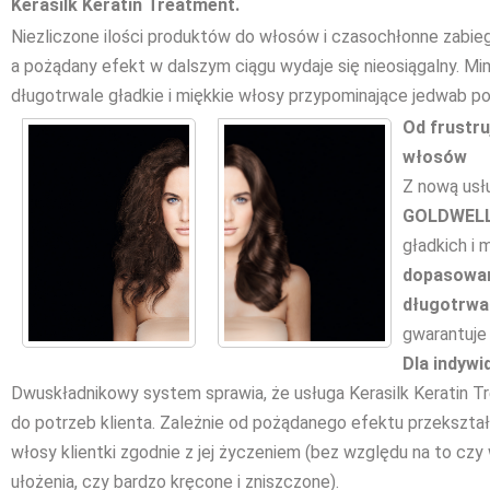
Kerasilk Keratin Treatment.
Niezliczone ilości produktów do włosów i czasochłonne zabieg
a pożądany efekt w dalszym ciągu wydaje się nieosiągalny. Mi
długotrwale gładkie i miękkie włosy przypominające jedwab p
Od frustru
włosów
Z nową us
GOLDWEL
gładkich i 
dopasowan
długotrwa
gwarantuje 
Dla indywi
Dwuskładnikowy system sprawia, że usługa Kerasilk Keratin 
do potrzeb klienta. Zależnie od pożądanego efektu przekształc
włosy klientki zgodnie z jej życzeniem (bez względu na to czy 
ułożenia, czy bardzo kręcone i zniszczone).