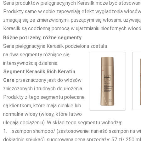
Seria produktów pielęgnacyjnych Kerasilk może być stosowan
Produkty same w sobie zapewniają efekt wygładzenia włosów.
zmagają się ze zmierzwionymi, puszącymi się włosami, używając 
Kerasilk są codzienną pomocą w ujarzmianiu niesfornych włos
Różne potrzeby, różne segmenty
Seria pielęgnacyjna Kerasilk podzielona została
na dwa segmenty różniące się
intensywnością działania:
Segment Kerasilk Rich Keratin
Care
przeznaczony jest do włosów
zniszczonych i trudnych do ułożenia.
Produkty z tego segmentu polecane
są klientkom, które mają cienkie lub
normalne włosy (włosy, które łatwo
ulegają obciążeniu). W skład tego segmentu wchodzą:
1. szampon shampoo/ (zastosowanie: nanieść szampon na wilg
dokładnie spłukać), sugerowana cena sprzedaży: 57 zł/ 250 ml