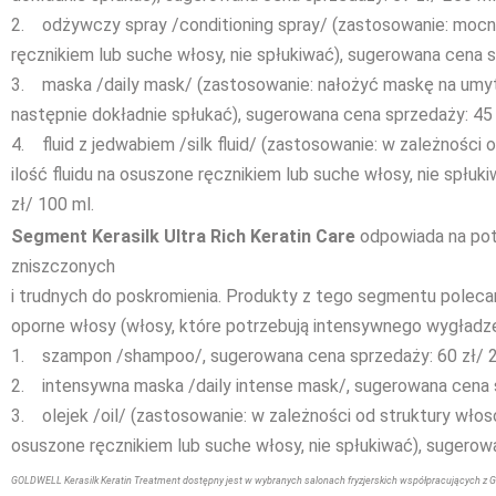
2. odżywczy spray /conditioning spray/ (zastosowanie: mocn
ręcznikiem lub suche włosy, nie spłukiwać), sugerowana cena s
3. maska /daily mask/ (zastosowanie: nałożyć maskę na umyt
następnie dokładnie spłukać), sugerowana cena sprzedaży: 45 
4. fluid z jedwabiem /silk fluid/ (zastosowanie: w zależności
ilość fluidu na osuszone ręcznikiem lub suche włosy, nie spłu
zł/ 100 ml.
Segment Kerasilk Ultra Rich Keratin Care
odpowiada na pot
zniszczonych
i trudnych do poskromienia. Produkty z tego segmentu polecan
oporne włosy (włosy, które potrzebują intensywnego wygładz
1. szampon /shampoo/, sugerowana cena sprzedaży: 60 zł/ 2
2. intensywna maska /daily intense mask/, sugerowana cena s
3. olejek /oil/ (zastosowanie: w zależności od struktury włos
osuszone ręcznikiem lub suche włosy, nie spłukiwać), sugerow
GOLDWELL Kerasilk Keratin Treatment dostępny jest w wybranych salonach fryzjerskich współpracujących z