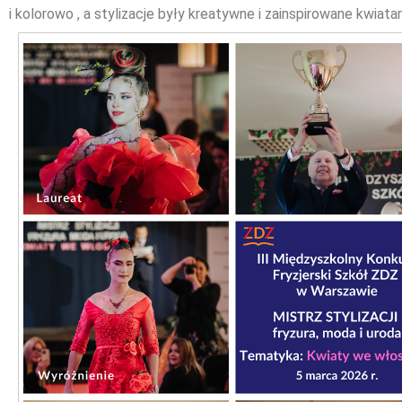
i kolorowo , a stylizacje były kreatywne i zainspirowane kwiata