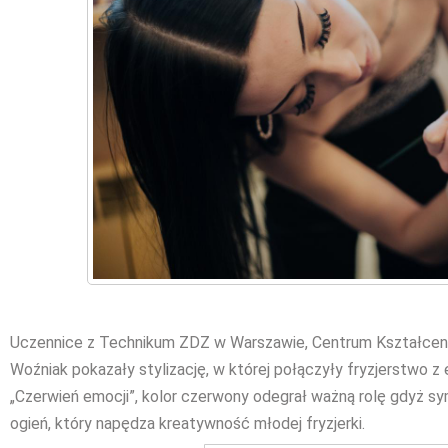
Uczennice z Technikum ZDZ w Warszawie, Centrum Kształcenia 
Woźniak pokazały stylizację, w której połączyły fryzjerstwo z e
„Czerwień emocji”, kolor czerwony odegrał ważną rolę gdyż sy
ogień, który napędza kreatywność młodej fryzjerki.