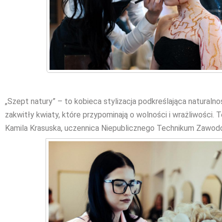
„Szept natury” – to kobieca stylizacja podkreślająca naturaln
zakwitły kwiaty, które przypominają o wolności i wrażliwości.
Kamila Krasuska, uczennica Niepublicznego Technikum Zawo