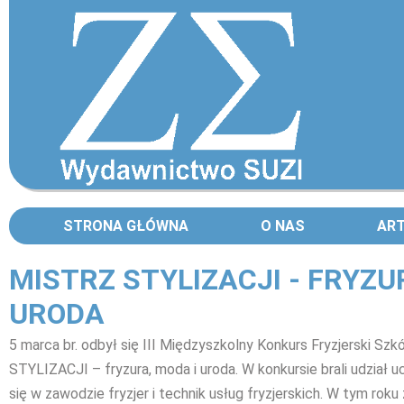
STRONA GŁÓWNA
O NAS
AR
MISTRZ STYLIZACJI - FRYZU
URODA
5 marca br. odbył się III Międzyszkolny Konkurs Fryzjerski S
STYLIZACJI – fryzura, moda i uroda. W konkursie brali udział uc
się w zawodzie fryzjer i technik usług fryzjerskich. W tym rok