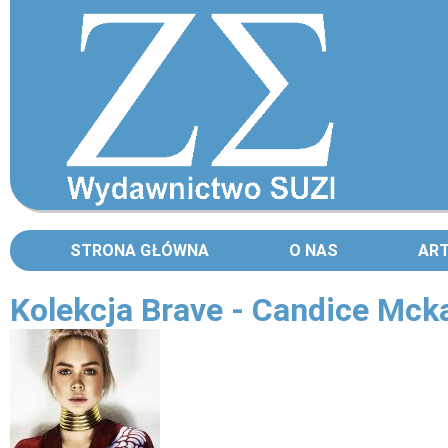
STRONA GŁÓWNA
O NAS
AR
Kolekcja Brave - Candice Mck